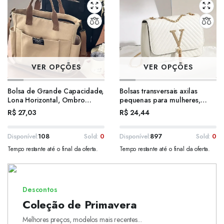
VER OPÇÕES
VER OPÇÕES
Bolsa de Grande Capacidade,
Bolsas transversais axilas
Lona Horizontal, Ombro
pequenas para mulheres,
Único, Cruz Diagonal
bolsas de ombro para
R$
27,03
R$
24,44
senhoras
Disponível:
108
Sold:
0
Disponível:
897
Sold:
0
Tempo restante até o final da oferta.
Tempo restante até o final da oferta.
Descontos
Coleção de Primavera
Melhores preços, modelos mais recentes...