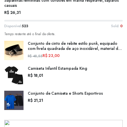
Sapatilhas femininas com cordões em malha respirável, sapatos
casuais
R$
26,31
Disponível:
523
Sold:
0
Tempo restante até o final da oferta.
Conjunto de cinto de rebite estilo punk, equipado
com fivela quadrada de aço inoxidável, material de
painel PU, decoração de rebite pirâmide masculino
R$
23,00
R$
48,55
e feminino
Camiseta Infantil Estampada King
R$
18,01
Conjunto de Camiseta e Shorts Esportivos
R$
21,21