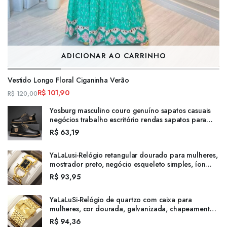
ADICIONAR AO CARRINHO
Vestido Longo Floral Ciganinha Verão
R$
101,90
R$
120,00
Yosburg masculino couro genuíno sapatos casuais
negócios trabalho escritório rendas sapatos para
homens sapatos de casamento
R$
63,19
YaLaLusi-Relógio retangular dourado para mulheres,
mostrador preto, negócio esqueleto simples, íon
chapeamento, regulador de caixa de presente,
R$
93,95
marca superior
YaLaLuSi-Relógio de quartzo com caixa para
mulheres, cor dourada, galvanizada, chapeamento
iônico, elegante, estilo lindo, quente, novo, 2024
R$
94,36