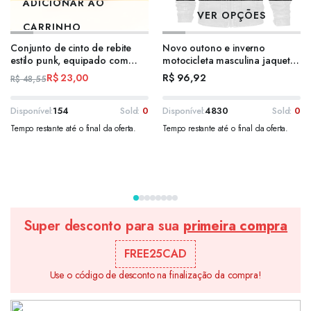
ADICIONAR AO
VER OPÇÕES
CARRINHO
Conjunto de cinto de rebite
Novo outono e inverno
estilo punk, equipado com
motocicleta masculina jaqueta
fivela quadrada de aço
à prova de vento na moda
R$
23,00
R$
96,92
R$
48,55
inoxidável, material de painel
juventude versátil casual
PU, decoração de rebite
jaqueta de couro
pirâmide masculino e feminino
Disponível:
154
Sold:
0
Disponível:
4830
Sold:
0
Tempo restante até o final da oferta.
Tempo restante até o final da oferta.
Super desconto para sua
primeira compra
FREE25CAD
Use o código de desconto na finalização da compra!