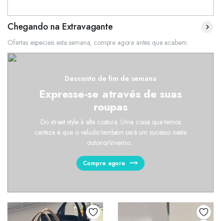
Chegando na Extravagante
Ofertas especiais esta semana, compre agora antes que acabem.
Desconto de fim de semana
Expresse-se através de suas
roupas
Do street style à alta costura. Uma coisa que temos
certeza é que o veludo também será um sucesso neste
outono/inverno...
Compre agora