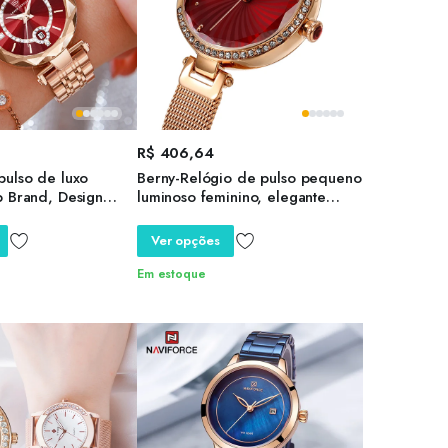
R$
406,64
pulso de luxo
Berny-Relógio de pulso pequeno
p Brand, Design
luminoso feminino, elegante
lógio feminino,
relógios de diamante, ajustável
quartzo feminino,
S, S Strap, marca de luxo,
Ver opções
ipping, 2022
senhoras
Em estoque