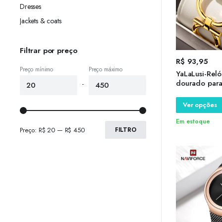
Dresses
Jackets & coats
Filtrar por preço
R$
93,95
Preço mínimo
Preço máximo
YaLaLusi-Reló
dourado para
-
mostrador pr
esqueleto sim
Ver opções
chapeamento,
caixa de pres
Em estoque
superior
Preço:
R$ 20
—
R$ 450
FILTRO