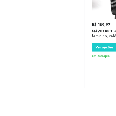
R$
189,97
NAVIFORCE-R
feminino, rel
impermeáveis
aço inoxidáve
Ver opções
negócios, alt
Em estoque