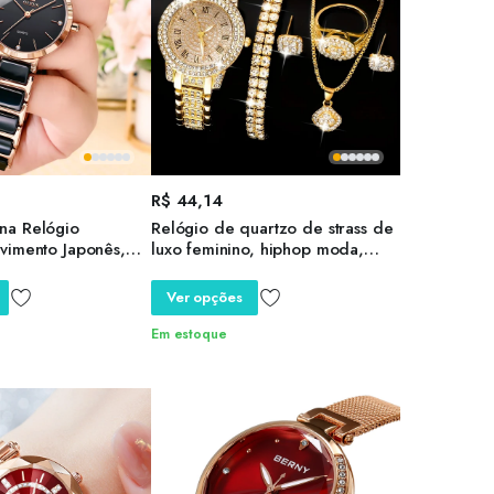
R$
44,14
na Relógio
Relógio de quartzo de strass de
vimento Japonês,
luxo feminino, hiphop moda,
âmica, Pulseira
conjunto de jóias de pulso
Luxo, Relógios
analógico, presente para a mãe,
Ver opções
sentes
6 peças
Em estoque