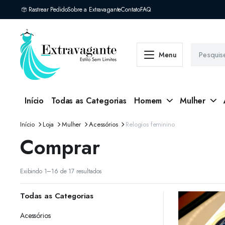
Rastrear Pedido
Sobre a Extravagante
Contato
FAQ
Menu
Início
Todas as Categorias
Homem
Mulher
Início
Loja
Mulher
Acessórios
Relogios feminino
Comprar
Classificado
Exibindo 1–16 de 17 resultados
por
mais
Todas as Categorias
recente
Acessórios