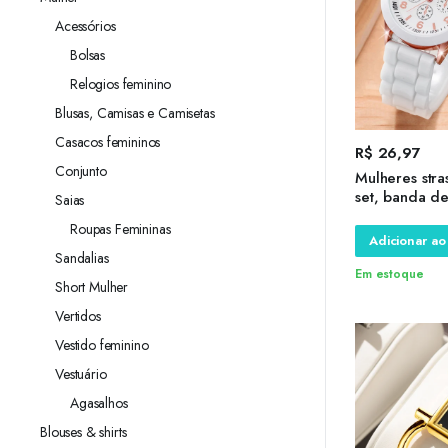
Acessórios
Bolsas
Relogios feminino
Blusas, Camisas e Camisetas
Casacos femininos
R$
26,97
Conjunto
Mulheres stra
set, banda de 
Saias
moda, 2pcs
Roupas Femininas
Adicionar ao
Sandalias
Em estoque
Short Mulher
Vertidos
Vestido feminino
Vestuário
Agasalhos
Blouses & shirts