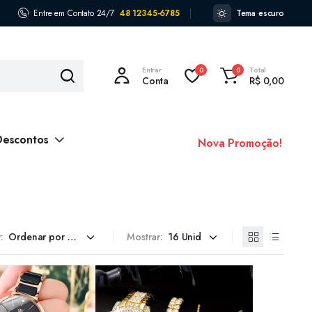
Entre em Contato 24/7
48 12345-6785
Tema escuro
Entrar
Total
0
0
Conta
R$
0,00
Descontos
Nova Promoção!
:
Mostrar: