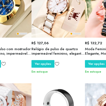
R$
127,06
R$
132,72
ulso com mostrador
Relógio de pulso de quartzo
Moda Femini
ino, impermeável,
impermeável feminino, elegante
Elegante, Mo
, ouro, azul,
relógio bracelete, marca de
Pulseira Cer
ta da semana,
luxo, moda, senhoras relógios
Feminina de 
Ver opções
Ver opções
inino, Top Brand
Quartzo, Pre
Em estoque
Em estoque