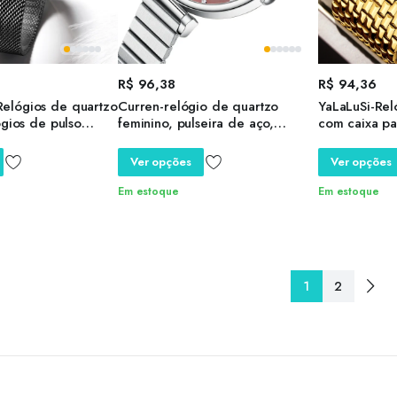
R$
96,38
R$
94,36
elógios de quartzo
Curren-relógio de quartzo
YaLaLuSi-Rel
ógios de pulso
feminino, pulseira de aço,
com caixa pa
 para senhoras,
impermeável, casual, único, luxo,
dourada, gal
l, marca top,
9081
chapeamento 
Ver opções
Ver opções
a qualidade
estilo lindo,
Em estoque
Em estoque
1
2