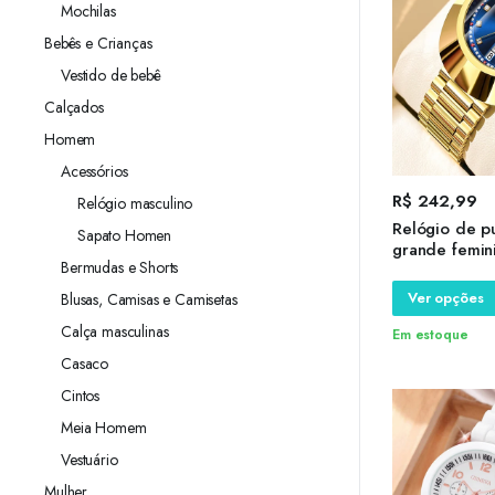
Mochilas
Bebês e Crianças
Vestido de bebê
Calçados
Homem
Acessórios
R$
242,99
Relógio masculino
Relógio de p
Sapato Homen
grande femin
Bermudas e Shorts
luminoso, aço
luminoso, da
Ver opções
Blusas, Camisas e Camisetas
original, fem
Calça masculinas
Em estoque
Casaco
Cintos
Meia Homem
Vestuário
Mulher