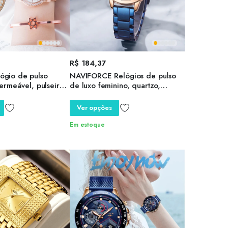
R$
184,37
gio de pulso
NAVIFORCE Relógios de pulso
ermeável, pulseira
de luxo feminino, quartzo,
eminino, relógios de
calendário, pulseira de aço
o, presente, moda
inoxidável, relógio, 2022
Ver opções
Em estoque