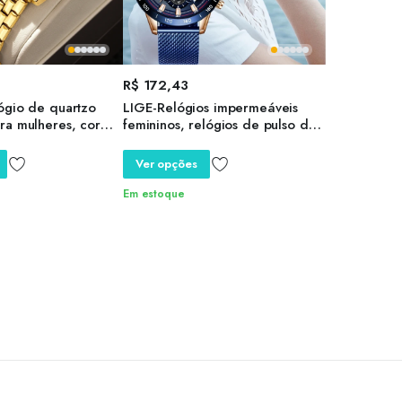
R$
172,43
ógio de quartzo
LIGE-Relógios impermeáveis
ra mulheres, cor
femininos, relógios de pulso de
vanizada,
quartzo feminino, relógio casual,
iônico, elegante,
moda luxo
Ver opções
 quente, novo, 2024
Em estoque