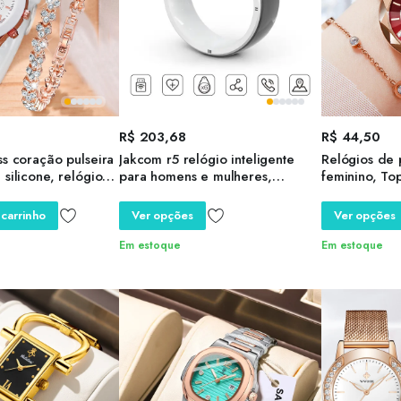
R$
203,68
R$
44,50
ss coração pulseira
Jakcom r5 relógio inteligente
Relógios de 
silicone, relógios,
para homens e mulheres,
feminino, To
smartwatch, android s, iwo 10,
exclusivo, Re
mini pc, banda de fitness 8,
Relógios de 
 carrinho
Ver opções
Ver opções
versão global
Data, Dropsh
Em estoque
Em estoque