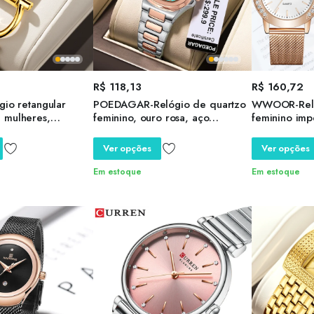
R$
118,13
R$
160,72
gio retangular
POEDAGAR-Relógio de quartzo
WWOOR-Reló
 mulheres,
feminino, ouro rosa, aço
feminino imp
eto, negócio
inoxidável, impermeável, data
de quartzo f
ples, íon
luminosa, marca de luxo,
luxo, vestid
Ver opções
Ver opções
 regulador de
relógios femininos
ente, marca
Em estoque
Em estoque