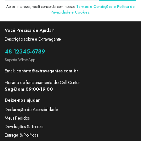
Ao se inscrever, você concorda com nossos
Termos e Condições e Política de
Privacidade e Cookies.
Você Precisa de Ajuda?
Descrição sobre a Extravagante.
48 12345-6789
Suporte WhatsApp.
Email:
contato@extravagantes.com.br
Horário de funcionamento do Call Center
Seg-Dom 09:00-19:00
Deixe-nos ajudar
Declaração de Acessibilidade
Meus Pedidos
Devoluções & Trocas
Entrega & Políticas