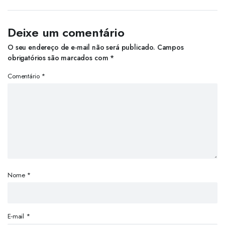
Deixe um comentário
O seu endereço de e-mail não será publicado.
Campos
obrigatórios são marcados com
*
Comentário
*
Nome
*
E-mail
*