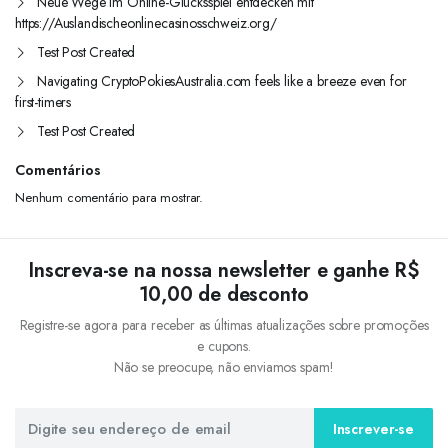
Neue Wege im Online-Glücksspiel entdecken mit
https://Auslandischeonlinecasinosschweiz.org/
Test Post Created
Navigating CryptoPokiesAustralia.com feels like a breeze even for
first-timers
Test Post Created
Comentários
Nenhum comentário para mostrar.
Inscreva-se na nossa newsletter e ganhe R$
10,00 de desconto
Registre-se agora para receber as últimas atualizações sobre promoções
e cupons.
Não se preocupe, não enviamos spam!
Inscrever-se