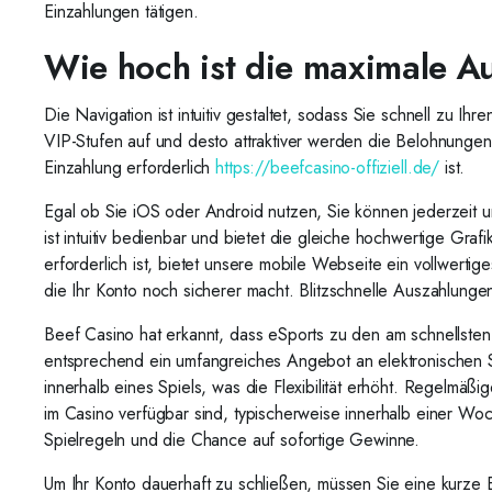
Einzahlungen tätigen.
Wie hoch ist die maximale A
Die Navigation ist intuitiv gestaltet, sodass Sie schnell zu Ih
VIP-Stufen auf und desto attraktiver werden die Belohnungen.
Einzahlung erforderlich
https://beefcasino-offiziell.de/
ist.
Egal ob Sie iOS oder Android nutzen, Sie können jederzeit und
ist intuitiv bedienbar und bietet die gleiche hochwertige G
erforderlich ist, bietet unsere mobile Webseite ein vollwertig
die Ihr Konto noch sicherer macht. Blitzschnelle Auszahlung
Beef Casino hat erkannt, dass eSports zu den am schnellste
entsprechend ein umfangreiches Angebot an elektronischen S
innerhalb eines Spiels, was die Flexibilität erhöht. Regelmäß
im Casino verfügbar sind, typischerweise innerhalb einer Woc
Spielregeln und die Chance auf sofortige Gewinne.
Um Ihr Konto dauerhaft zu schließen, müssen Sie eine kurze