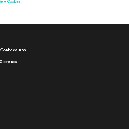
de e Cookies.
Conheça-nos
Sobre nós