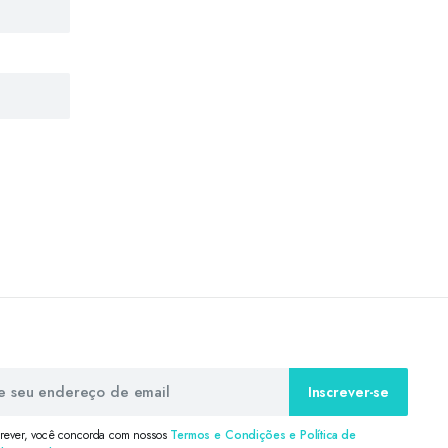
Inscrever-se
crever, você concorda com nossos
Termos e Condições e Política de