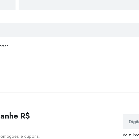
ntar.
 ganhe R$
Ao se ins
 promoções e cupons.