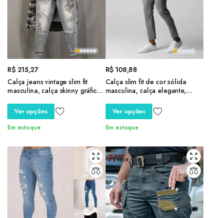
R$
215,27
R$
108,88
Calça jeans vintage slim fit
Calça slim fit de cor sólida
masculina, calça skinny gráfica,
masculina, calça elegante,
calça de vaqueiro, tubo
cintura elástica, bolsos de
apertado com gótico
fechamento de botão, macia
Ver opções
Ver opções
estampado, strass de luxo Y 2k,
para trabalho
Kpop Xs
Em estoque
Em estoque