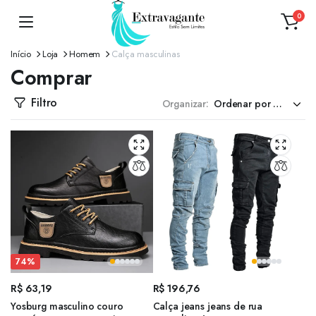
0
Início
Loja
Homem
Calça masculinas
Comprar
Filtro
Organizar:
74%
R$
63,19
R$
196,76
Yosburg masculino couro
Calça jeans jeans de rua