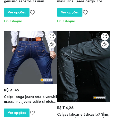
genuíno sapatos casuais
masculina, jeans cargo, cor
negócios trabalho escritório
sólida, multi bolsos, calça
rendas sapatos para homens
casual de cintura média, slim fit,
Ver opções
Ver opções
sapatos de casamento
roupa diária, corredores
Em estoque
Em estoque
R$
91,45
Calça longa jeans reta e versátil
masculina, jeans estilo stretch,
outono e inverno
R$
114,26
Ver opções
Calças táticas elásticas Ix7 Slim,