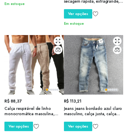
secagem rápida, extragrande,
Em estoque
cross-border, calças de
trabalho, calças de ataque,
Ver opções
calças de treinamento
Em estoque
R$
88,37
R$
113,21
Calça respirável de linho
Jeans jeans bordado azul claro
monocromática masculina,
masculino, calça justa, calça
calça fitness masculina,
casual, roupa masculina, moda
moletom de corrida, streetwear
primavera, lavada, jovem,
Ver opções
Ver opções
verão
2024