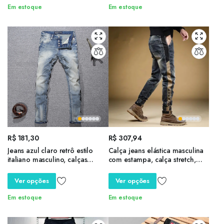
Em estoque
Em estoque
R$
181,30
R$
307,94
Jeans azul claro retrô estilo
Calça jeans elástica masculina
italiano masculino, calças
com estampa, calça stretch,
rasgadas com ajuste fino
calça de vaqueiro, estética
elástico, calças jeans de grife
outono coreana, tendência
Ver opções
Ver opções
vintage, botões fashion
inverno, Y2k, 2022
Em estoque
Em estoque