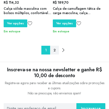
R$
114,32
R$
189,70
Calça sólida masculina com
Calça de camuflagem tática de
bolsos múltiplos, confortável
carga masculina, calça
calça casual, jeans estilo rua,
masculina do exército, joggers
atividades ao ar livre, roupas
casuais, Boost Military, calças
Ver opções
Ver opções
masculinas
de algodão, Hip Hop Ribbon,
38
Em estoque
Em estoque
1
2
Inscreva-se na nossa newsletter e ganhe R$
10,00 de desconto
Registre-se agora para receber as últimas atualizações sobre promoções
e cupons.
Não se preocupe, não enviamos spam!
Inscrever-se