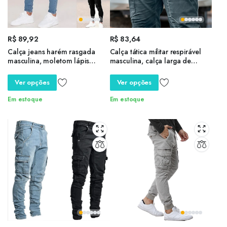
R$
89,92
R$
83,64
Calça jeans harém rasgada
Calça tática militar respirável
masculina, moletom lápis
masculina, calça larga de
casual, jeans destruído, ajuste
secagem rápida, casual com
monocromático, preto, azul e
elástico na cintura, verão
Ver opções
Ver opções
branco, 2024
Em estoque
Em estoque