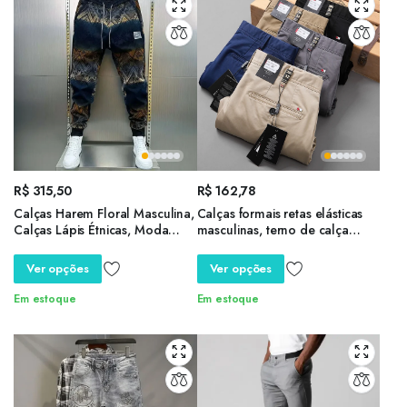
R$
315,50
R$
162,78
Calças Harem Floral Masculina,
Calças formais retas elásticas
Calças Lápis Étnicas, Moda
masculinas, terno de calça
Rua, Marca de Luxo, Roupas de
comprida, casual para
Alta Qualidade
negócios, moda outono,
Ver opções
Ver opções
primavera, tamanho maior 30-
40
Em estoque
Em estoque