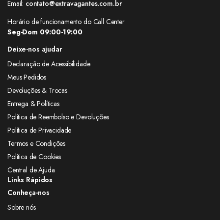
Email:
contato@extravagantes.com.br
Horário de funcionamento do Call Center
Seg-Dom 09:00-19:00
Deixe-nos ajudar
Declaração de Acessibilidade
Meus Pedidos
Devoluções & Trocas
Entrega & Políticas
Política de Reembolso e Devoluções
Política de Privacidade
Termos e Condições
Política de Cookies
Central de Ajuda
Links Rápidos
Conheça-nos
Sobre nós