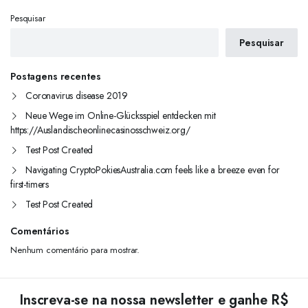
Pesquisar
Pesquisar
Postagens recentes
Coronavirus disease 2019
Neue Wege im Online-Glücksspiel entdecken mit
https://Auslandischeonlinecasinosschweiz.org/
Test Post Created
Navigating CryptoPokiesAustralia.com feels like a breeze even for
first-timers
Test Post Created
Comentários
Nenhum comentário para mostrar.
Inscreva-se na nossa newsletter e ganhe R$