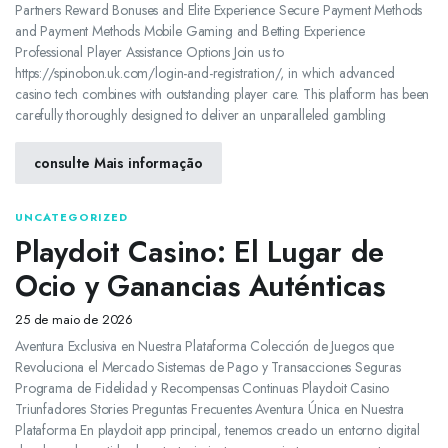
Partners Reward Bonuses and Elite Experience Secure Payment Methods
and Payment Methods Mobile Gaming and Betting Experience
Professional Player Assistance Options Join us to
https://spinobon.uk.com/login-and-registration/, in which advanced
casino tech combines with outstanding player care. This platform has been
carefully thoroughly designed to deliver an unparalleled gambling
consulte Mais informação
UNCATEGORIZED
Playdoit Casino: El Lugar de
Ocio y Ganancias Auténticas
25 de maio de 2026
Aventura Exclusiva en Nuestra Plataforma Colección de Juegos que
Revoluciona el Mercado Sistemas de Pago y Transacciones Seguras
Programa de Fidelidad y Recompensas Continuas Playdoit Casino
Triunfadores Stories Preguntas Frecuentes Aventura Única en Nuestra
Plataforma En playdoit app principal, tenemos creado un entorno digital