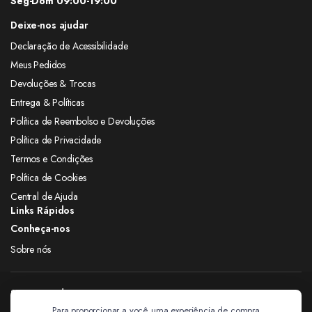
Seg-Dom 09:00-19:00
Deixe-nos ajudar
Declaração de Acessibilidade
Meus Pedidos
Devoluções & Trocas
Entrega & Políticas
Política de Reembolso e Devoluções
Política de Privacidade
Termos e Condições
Política de Cookies
Central de Ajuda
Links Rápidos
Conheça-nos
Sobre nós
Siga nas redes
Para proporcionar a você uma experiência de compra