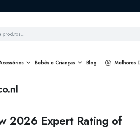
Acessórios
Bebês e Crianças
Blog
Melhores 
o.nl
w 2026 Expert Rating of