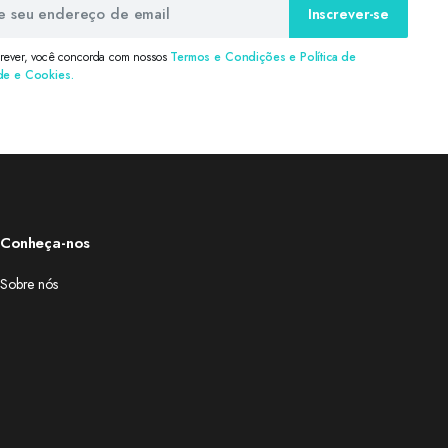
Inscrever-se
crever, você concorda com nossos
Termos e Condições e Política de
de e Cookies.
Conheça-nos
Sobre nós