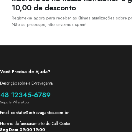
10,00 de desconto
Registre-se agora para receber as últimas atualizações sobre
Não se preocupe, não enviamos spam!
Você Precisa de Ajuda?
Descrição sobre a Extravagante.
48 12345-6789
Suporte WhatsApp.
Email:
contato@extravagantes.com.br
Horário de funcionamento do Call Center
Seg-Dom 09:00-19:00