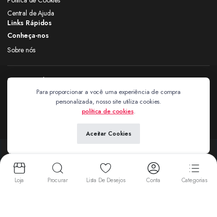
Central de Ajuda
Links Rápidos
Conheça-nos
Sobre nós
Siga nas redes
Para proporcionar a você uma experiência de compra
personalizada, nosso site utiliza cookies.
Extravagantes
política de cookies
.
Aceitar Cookies
Copyright 2024 © Extravagantes. Todos os direitos reservados. by
Next
Aceitamos:
Loja
Procurar
Lista De Desejos
Conta
Categorias