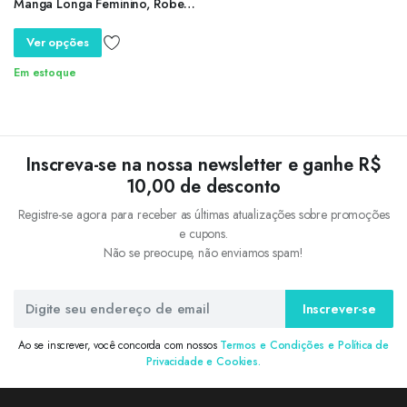
Manga Longa Feminino, Robe
Casual Solto, Roupas Decote V,
Bolso, Elegante, Primavera,
Ver opções
Verão, Novo, S-5XL
Em estoque
Inscreva-se na nossa newsletter e ganhe R$
10,00 de desconto
Registre-se agora para receber as últimas atualizações sobre promoções
e cupons.
Não se preocupe, não enviamos spam!
Inscrever-se
Ao se inscrever, você concorda com nossos
Termos e Condições e Política de
Privacidade e Cookies.