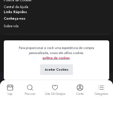
Central de Ajuda
Links Rápidos
Conheça-nos
Sobre nós
Siga nas redes
Para proporcionar a você uma experiência de compra
personalizada, nosso site utiliza cookies.
Extravagantes
política de cookies
.
Aceitar Cookies
Copyright 2024 © Extravagantes. Todos os direitos reservados. by
Next
Aceitamos:
Loja
Procurar
Lista De Desejos
Conta
Categorias