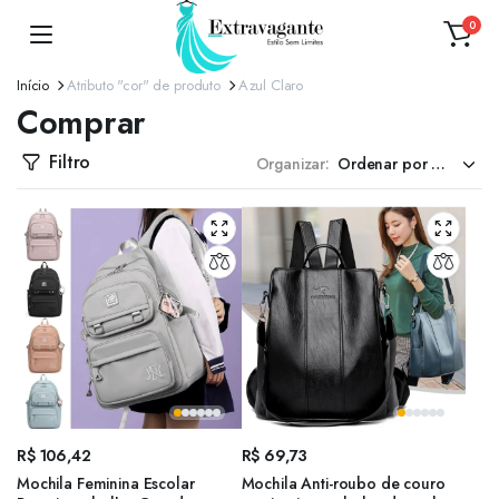
0
Início
Atributo "cor" de produto
Azul Claro
Comprar
Filtro
Organizar:
R$
106,42
R$
69,73
Mochila Feminina Escolar
Mochila Anti-roubo de couro