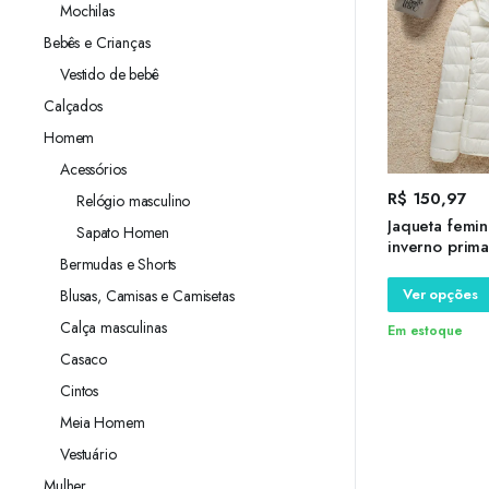
Mochilas
Bebês e Crianças
Vestido de bebê
Calçados
Homem
Acessórios
R$
150,97
Relógio masculino
Jaqueta femin
Sapato Homen
inverno prima
Bermudas e Shorts
quente acolc
senhoras e lu
Ver opções
Blusas, Camisas e Camisetas
com capuz
Calça masculinas
Em estoque
Casaco
Cintos
Meia Homem
Vestuário
Mulher