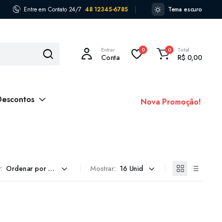
Entre em Contato 24/7
48 12345-6785
Tema escuro
Entrar
Total
0
0
Conta
R$
0,00
Descontos
Nova Promoção!
:
Mostrar: