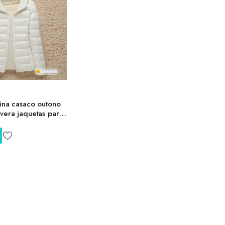
ina casaco outono
vera jaquetas para
hoado parka
z feminino ultraleve