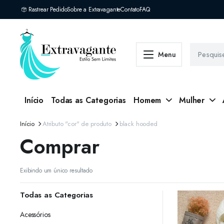
Rastrear Pedido
Sobre a Extravagante
Contato
FAQ
Menu
Início
Todas as Categorias
Homem
Mulher
Início
Atributo "cor" de produto
black hooded
Comprar
Exibindo um único resultado
Todas as Categorias
Acessórios