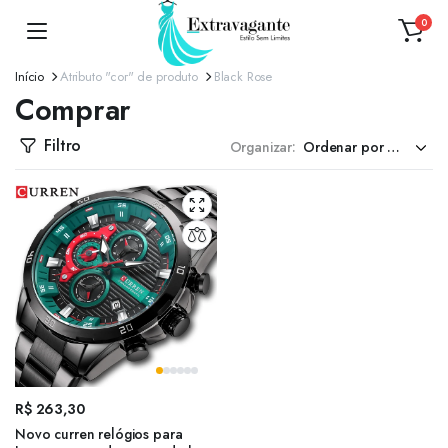
0
Início
Atributo "cor" de produto
Black Rose
Comprar
Filtro
Organizar:
R$
263,30
Novo curren relógios para