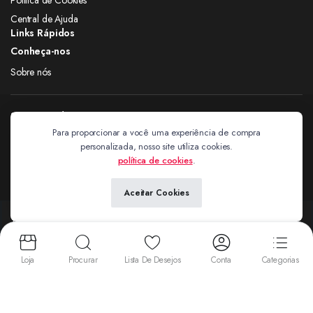
Central de Ajuda
Links Rápidos
Conheça-nos
Sobre nós
Siga nas redes
Para proporcionar a você uma experiência de compra
personalizada, nosso site utiliza cookies.
Extravagantes
política de cookies
.
Aceitar Cookies
Copyright 2024 © Extravagantes. Todos os direitos reservados. by
Next
Aceitamos:
Loja
Procurar
Lista De Desejos
Conta
Categorias