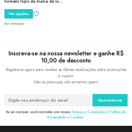
homens topo da marca de luxo
moda negócios quartzo relógio
de pulso dos homens aço
Ver opções
inoxidável à prova dwaterproof
água esportes
Em estoque
Inscreva-se na nossa newsletter e ganhe R$
10,00 de desconto
Registre-se agora para receber as últimas atualizações sobre promoções
e cupons.
Não se preocupe, não enviamos spam!
Inscrever-se
Ao se inscrever, você concorda com nossos
Termos e Condições e Política de
Privacidade e Cookies.