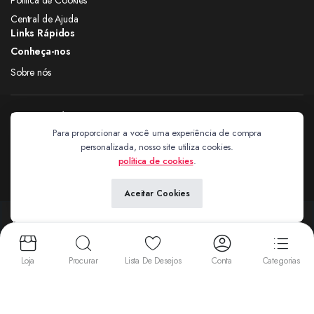
Central de Ajuda
Links Rápidos
Conheça-nos
Sobre nós
Siga nas redes
Para proporcionar a você uma experiência de compra
personalizada, nosso site utiliza cookies.
Extravagantes
política de cookies
.
Aceitar Cookies
Copyright 2024 © Extravagantes. Todos os direitos reservados. by
Next
Aceitamos:
Loja
Procurar
Lista De Desejos
Conta
Categorias