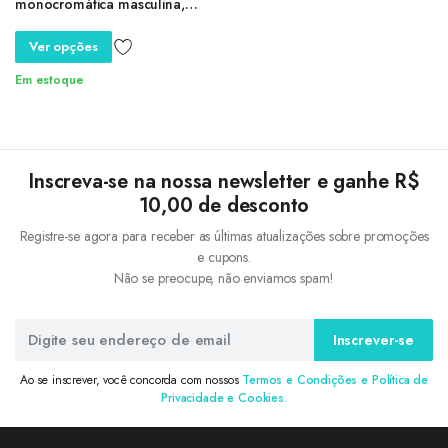
monocromática masculina,
calça fitness masculina,
moletom de corrida, streetwear
Ver opções
verão
Em estoque
Inscreva-se na nossa newsletter e ganhe R$
10,00 de desconto
Registre-se agora para receber as últimas atualizações sobre promoções
e cupons.
Não se preocupe, não enviamos spam!
Inscrever-se
Ao se inscrever, você concorda com nossos
Termos e Condições e Política de
Privacidade e Cookies.