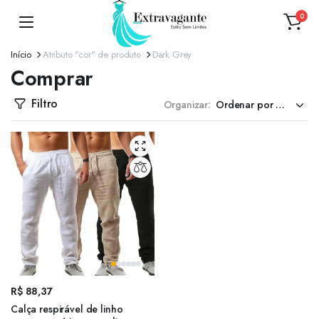
0
Início
Atributo "cor" de produto
Dark Grey
Comprar
Filtro
Organizar:
R$
88,37
Calça respirável de linho