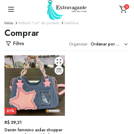
0
Início
Atributo "cor" de produto
darkblue
Comprar
Filtro
Organizar:
61%
R$
29,21
Denim feminino axilas shopper