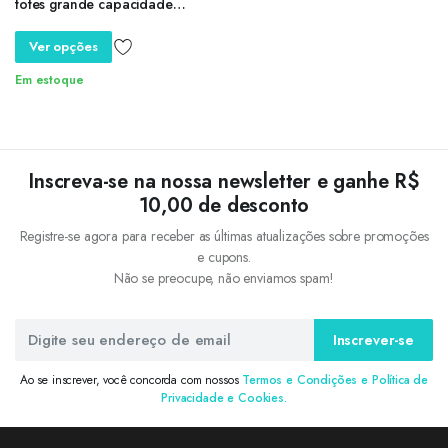
totes grande capacidade
designer hobo bolsa de ombro
luxo bolsa feminina pequena
Ver opções
crossbody saco
Em estoque
Inscreva-se na nossa newsletter e ganhe R$
10,00 de desconto
Registre-se agora para receber as últimas atualizações sobre promoções
e cupons.
Não se preocupe, não enviamos spam!
Inscrever-se
Ao se inscrever, você concorda com nossos
Termos e Condições e Política de
Privacidade e Cookies.