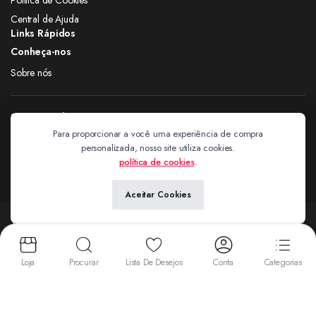
Central de Ajuda
Links Rápidos
Conheça-nos
Sobre nós
Siga nas redes
Para proporcionar a você uma experiência de compra
personalizada, nosso site utiliza cookies.
Extravagantes
política de cookies
.
Aceitar Cookies
Copyright 2024 © Extravagantes. Todos os direitos reservados. by
Next
Aceitamos:
Loja
Procurar
Lista De Desejos
Conta
Categorias