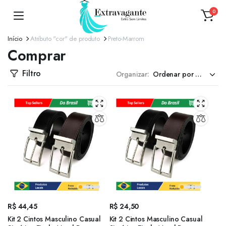
0
Início
Atributo "cor" de produto
Preto-Marrom
Comprar
Filtro
Organizar:
R$
44,45
R$
24,50
Kit 2 C​intos Masculino Casual
Kit 2 C​intos Masculino Casual