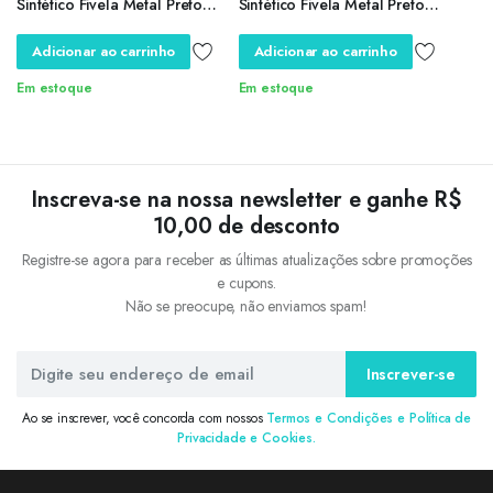
Sintético Fivela Metal Preto
Sintético Fivela Metal Preto
Marrom Trabalho Passeio
Marrom Trabalho Passeio
Pronta Entrega 2041
Pronta Entrega 2041
Adicionar ao carrinho
Adicionar ao carrinho
Em estoque
Em estoque
Inscreva-se na nossa newsletter e ganhe R$
10,00 de desconto
Registre-se agora para receber as últimas atualizações sobre promoções
e cupons.
Não se preocupe, não enviamos spam!
Inscrever-se
Ao se inscrever, você concorda com nossos
Termos e Condições e Política de
Privacidade e Cookies.