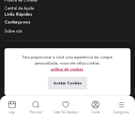
Central de Ajuda
Links Rápidos
Conheça-nos
Sobre nós
Siga nas redes
Para proporcionar a você uma experiência de compra
personalizada, nosso site utiliza cookies.
Extravagantes
política de cookies
.
Aceitar Cookies
Copyright 2024 © Extravagantes. Todos os direitos reservados. by
Next
Aceitamos:
Loja
Procurar
Lista De Desejos
Conta
Categorias