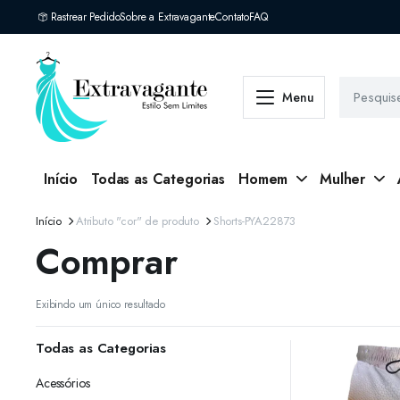
Rastrear Pedido
Sobre a Extravagante
Contato
FAQ
Menu
Início
Todas as Categorias
Homem
Mulher
Início
Atributo "cor" de produto
Shorts-PYA22873
Comprar
Exibindo um único resultado
Todas as Categorias
Acessórios