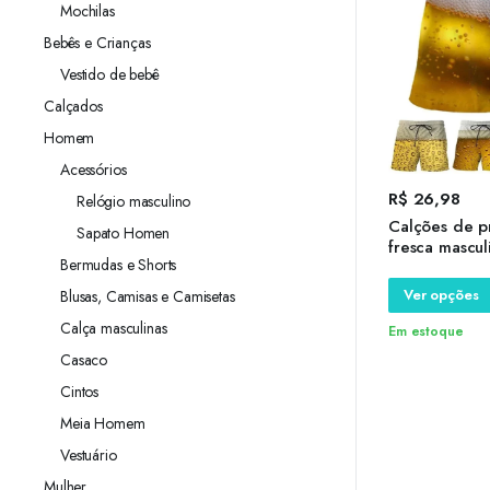
Mochilas
Bebês e Crianças
Vestido de bebê
Calçados
Homem
Acessórios
R$
26,98
Relógio masculino
Calções de p
Sapato Homen
fresca mascul
Bermudas e Shorts
calções de gi
em 3D, calça 
Ver opções
Blusas, Camisas e Camisetas
moda gelo ca
Calça masculinas
Em estoque
Casaco
Cintos
Meia Homem
Vestuário
Mulher