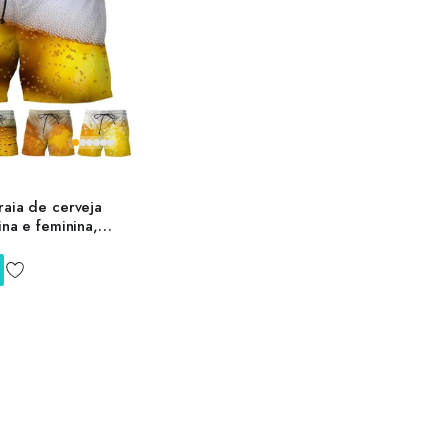
raia de cerveja
ina e feminina,
nástica impressos
curta para praia,
sual, Havaí