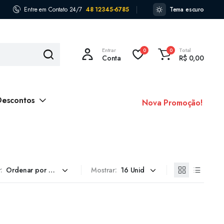
Entre em Contato 24/7
48 12345-6785
Tema escuro
Entrar
Total
0
0
Conta
R$
0,00
Descontos
Nova Promoção!
:
Mostrar: