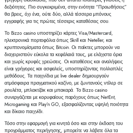
δεξιότητες. Πιο συγκεκριμένα, στην ενότητα “Προωθήσεις”
θα βρεις, όχι ένα, ούτε δύο, αλλά τέσσερα μπόνους
εγγραφής για τις πρώτες τέσσερις καταθέσεις σου.
Το Bizzo casino υποστηρίζει κάρτες Visa/Mastercard,
ηλεκτρονικά πορτοφόλια όπως Skrill και Neteller, και
κρυπτονομίσματα όπως Bitcoin. Οι παίκτες μπορούν να
διαχειριστούν εύκολα τα κεφάλαιά τους, με ελάχιστα όρια
και χωρίς κρυφές χρεώσεις. Οι καταθέσεις και αναλήψεις
είναι γρήγορες και ασφαλείς, υποστηρίζοντας πολλαπλές
μεθόδους. Τα παιχνίδια με live dealer δημιουργούν
ατμόσφαιρα πραγματικού καζίνο, με ζωντανούς ντίλερ σε
ρουλέτα, μπλακτζάκ και μπακαρά. Το Bizzo casino
συνεργάζεται με κορυφαίους παρόχους όπως NetEnt,
Microgaming και Play’n GO, εξασφαλίζοντας υψηλή ποιότητα
και δίκαιο παιχνίδι.
Τόσο στην εφαρμογή για κινητά όσο και στην έκδοση του
προγράμματος περιήγησης, μπορείτε να λάβετε όλα τα