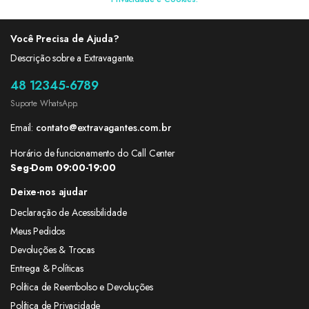
Você Precisa de Ajuda?
Descrição sobre a Extravagante.
48 12345-6789
Suporte WhatsApp.
Email:
contato@extravagantes.com.br
Horário de funcionamento do Call Center
Seg-Dom 09:00-19:00
Deixe-nos ajudar
Declaração de Acessibilidade
Meus Pedidos
Devoluções & Trocas
Entrega & Políticas
Política de Reembolso e Devoluções
Política de Privacidade