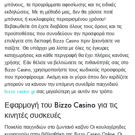
μπόνους, τα προγράμματα αφοσίωσης και τις ειδικές
εκδηλώσεις. Με τη μέθοδό μας, δεν θα χάσετε ποτέ
μπόνους ή κυκλοφορίες περιορισμένου χρόνου!
Βεβαιωθείτε ότι έχετε διαβάσει όλους τους όρους και τις
προϋποθέσεις που συνοδεύουν την προσφορά που
επιλέγετε στη διεπαφή Bizzo Casino πριν ξεκινήσετε να
παίζετε. Θα υπάρχει μια λίστα με όλες τις έγκυρες
καταχωρήσεις και κάθε περιγραφή θα έχει πλήρεις κανόνες
χρήσης. Εάν θέλετε να βελτιώσετε τις πιθανότητές σας στο
Bizzo Casino, χρησιμοποιήστε τους κωδικούς προσφοράς
που προσφέρουμε. Ακόμη και οι γύροι όπου δεν κερδίζετε
μπορούν να κάνουν την επόμενη συνεδρία παιχνιδιού
bizzo casino gr
σας μεγαλύτερη με αυτόν τον τρόπο.
Εφαρμογή του Bizzo Casino για τις
κινητές συσκευές
Ποικιλία παιχνιδιών στο ζωντανό καζίνο Οι κουλοχέρηδες
κυριαρχούν στην βιβλιοθήκη της Bizzo Casino Online. Οι