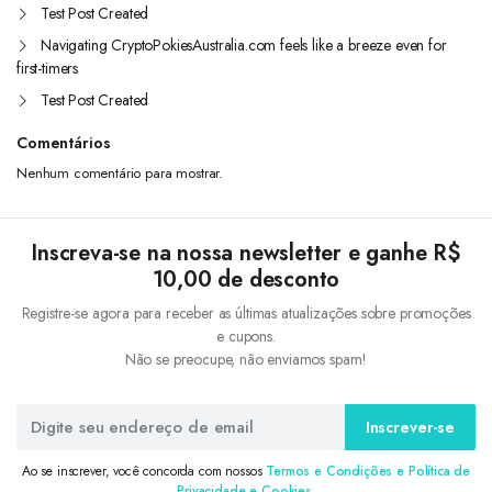
Test Post Created
Navigating CryptoPokiesAustralia.com feels like a breeze even for
first-timers
Test Post Created
Comentários
Nenhum comentário para mostrar.
Inscreva-se na nossa newsletter e ganhe R$
10,00 de desconto
Registre-se agora para receber as últimas atualizações sobre promoções
e cupons.
Não se preocupe, não enviamos spam!
Inscrever-se
Ao se inscrever, você concorda com nossos
Termos e Condições e Política de
Privacidade e Cookies.