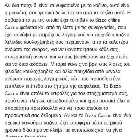
Αν ένα παιχνίδι είναι συνυφασμένο με το καζίνο, αυτό είναι
η ρουλέτα, που φυσικά δε λείπει και από το καζίνο αυτό. Η
σοβαρότητα με την οποία έχει «στηθεί» το Bizzo online
Casino φαίνεται και από τη λίστα με τις συνεργασίες, που
έχει συνάψει με παρόχους λογισμικού για παιχνίδια καζίνο.
Χιλιάδες κουλοχέρηδες σας περιμένουν, από τα καλύτερα
ονόματα της αγοράς, για να ικανοποιήσουν κάθε σας
στοιχηματική ανάγκη και να σας βοηθήσουν να ξεχαστείτε
και να διασκεδάσετε. Μπορεί κανείς να βρει στις λίστες του
χιλιάδες κουλοχέρηδες και άλλα παιχνίδια από μεγάλα
ονόματα παροχής λογισμικού, κάτι που προσδίδει ένα
επιπλέον επίπεδο στο ζήτημα της ασφάλειας. Το Bizzo
Casino είναι απόλυτα ασφαλές για τον στοιχηματισμό σας,
αφού είναι πλήρως αδειοδοτημένο και χρησιμοποιεί όλα τα
απαραίτητα πρωτόκολλα για να προστατεύσει τα
προσωπικά σας δεδομένα. Αν και το Bizzo Casino είναι ένα
σχετικά καινούριο καζίνο, έχει καταφέρει μέσα σε μικρό
χρονικό διάστημα να κλέψει τις εντυπώσεις και να γίνει