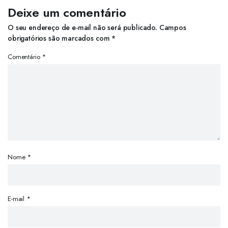
Deixe um comentário
O seu endereço de e-mail não será publicado.
Campos
obrigatórios são marcados com
*
Comentário
*
Nome
*
E-mail
*