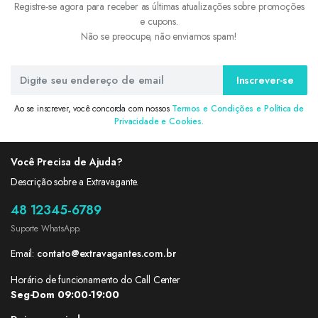
Registre-se agora para receber as últimas atualizações sobre promoções
e cupons.
Não se preocupe, não enviamos spam!
Inscrever-se
Ao se inscrever, você concorda com nossos
Termos e Condições e Política de
Privacidade e Cookies.
Você Precisa de Ajuda?
Descrição sobre a Extravagante.
48 12345-6789
Suporte WhatsApp.
Email:
contato@extravagantes.com.br
Horário de funcionamento do Call Center
Seg-Dom 09:00-19:00