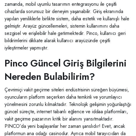
zamanda, mobil uyumlu tasarımın entegrasyonu ile çeşitli
cihazlarda sorunsuz bir deneyim yaşanabilir. Giriş ekranında
yapılan yeniliklerle birlikte sistem, daha estetik ve kullanışlı hale
gelmiştir. Arayüz güncellemeleri, sistemin kullanımını daha
sezgisel ve erişilebilir hale getirmektedir. Pinco, kullanıcı geri
bildirimlerini dikkate alarak kullanıcı arayüzünde çeşitli
iyileştirmeler yapmıştır.
Pinco Güncel Giriş Bilgilerini
Nereden Bulabilirim?
Çevrimiçi vakit geçirme siteleri endüstrisinin süreğen büyümesi,
oyuncuların platform seçerken daha temkinli ve yorumlayıcı
yönelmesini zorunlu kılmaktadır. Teknolojik gelişimin yoğunlaştığı
güncel süreçte, internet tabanlı eğlence ve iddaa platformları,
vakit geçirme pazarının kritik bir alanını yansıtmaktadır.
PINCO’da yeni başlayanlar her zaman şanslıdır! Evet, ancak
platformun ana odağı casinodur. Ayrıca mobil tarayıcıdan da