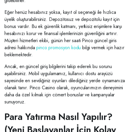
gidebilirler.
Eğer henüz hesabınız yoksa, kayıt ol seçeneği ile hızlıca
üyelik oluşturabilirsiniz. Depozitosuz ve depozitolu kayıt için
bonus vardır. Bu ek güvenlik katmanı, yetkisiz erişimlere karşı
hesabınızı korur ve finansal işlemlerinizin güvenliğini artırır.
Müşteri hizmetleri ekibi, günün her saati Pinco güncel giris
adresi hakkında
pinco promosyon kodu
bilgi vermek için hazır
beklemektedir.
Ancak, en güncel giriş bilgilerini takip ederek bu sorunu
aşabilirsiniz. Mobil uygulamamız, kullanıcı dostu arayüzü
sayesinde en sevdiğiniz oyunları dilediğiniz yerde oynamanıza
olanak tanır. Pinco Casino olarak, oyuncularımızın deneyimini
daha da özel kılmak için cömert bonuslar ve kampanyalar
sunuyoruz.
Para Yatırma Nasıl Yapılır?
(Yeni Başlayanlar İçin Kolay