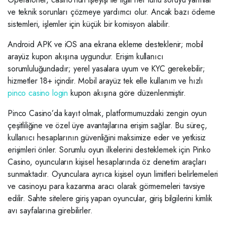
ve teknik sorunları çözmeye yardımcı olur. Ancak bazı ödeme
sistemleri, işlemler için küçük bir komisyon alabilir.
Android APK ve iOS ana ekrana ekleme desteklenir; mobil
arayüz kupon akışına uygundur. Erişim kullanıcı
sorumluluğundadır; yerel yasalara uyum ve KYC gerekebilir;
hizmetler 18+ içindir. Mobil arayüz tek elle kullanım ve hızlı
pinco casino login
kupon akışına göre düzenlenmiştir.
Pinco Casino’da kayıt olmak, platformumuzdaki zengin oyun
çeşitliliğine ve özel üye avantajlarına erişim sağlar. Bu süreç,
kullanıcı hesaplarının güvenliğini maksimize eder ve yetkisiz
erişimleri önler. Sorumlu oyun ilkelerini desteklemek için Pinko
Casino, oyuncuların kişisel hesaplarında öz denetim araçları
sunmaktadır. Oyunculara ayrıca kişisel oyun limitleri belirlemeleri
ve casinoyu para kazanma aracı olarak görmemeleri tavsiye
edilir. Sahte sitelere giriş yapan oyuncular, giriş bilgilerini kimlik
avı sayfalarına girebilirler.