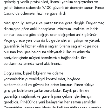
gelişmiş güvenlik protokolleri, lisanslı yazılım sağlayıcıları ve
şeffaf ödeme sistemiyle %100 güvenli bir deneyim sunar. Pinco
Casino’da ödemeler hızlı ve güvenilirdir.
Marj spor, lig seviyesi ve pazar türüne göre değişir. Değer maç
dinamiğine göre anlık hesaplanır. Minimum–maksimum bahis
sınırları pazara göre değişir; oran değişimleri anlık görünür.
Proje görece yeni olsa da bölgede istikrarlı çalışır ve yüksek
güvenilirlik ile hizmet kalitesi sağlar. Sitenin sağ alt köşesinde
bulunan konuşma balonuna tıklayarak kullanıcı adınızla
saniyeler içinde müşteri temsilcimize bağlanabilir, tüm
sorularınıza anında yanıt alabilirsiniz.
Doğrulama, kişisel bilgilerin ve ödeme
yöntemlerinin güvenilirliğini kontrol eder, böylece
platformda adil ve güvenli bir ortam korunur. Pinco türkiye
giriş için belirlenen şartlar zorunludur. Kayıt, profilinizin
güvenliğini sağlamak ve güvenli para çekme işlemleri için
gereklidir. PINCO’da yeni başlayanlar her zaman şanslıdır!
Operatörler, casino’nun işleyişi ile ilgili her türlü soruyu yanıtlar