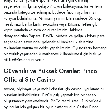
ediyorsunuz, yoksa e-sporlar veya dart gibi daha niş
seçenekler mi ilginizi çekiyor? Oyun koleksiyonu, tür ve tema
bazında kategorize edilmiştir, böylece favori oyunlarınızı
kolayca bulabilirsiniz. Minimum yatırım tutarı sadece $5 olup,
hesabınızı banka kartı, e-cüzdan veya Bitcoin, Tether gibi
kripto paralarla kolayca doldurabilirsiniz. Tabloda
detaylandırılan Papara, PayFix, Mefete ve gelişmiş kripto para
seçenekleri sayesinde, geleneksel bankacılık sistemine
takılmadan yatırım ve çekim yapabilirsiniz. Oyuncuların herhangi
bir zorluk yaşamadan kumarhaneyi kullanabilmesi için hızlı ve
etkili çözümler sunuyoruz.
Güvenilir ve Yüksek Oranlar: Pinco
Official Site Casino
Ayrıca, bilgisayar veya mobil cihazlar için casino uygulamasını
buradan indirebilirsiniz. PinCo giriş yapmak için bir hesap
oluşturmanız gerekmektedir. PinCo resmi sitesi, Türkiye’deki
oyuncular için gelişmiş bir oyun platformudur. Casino Pinco,