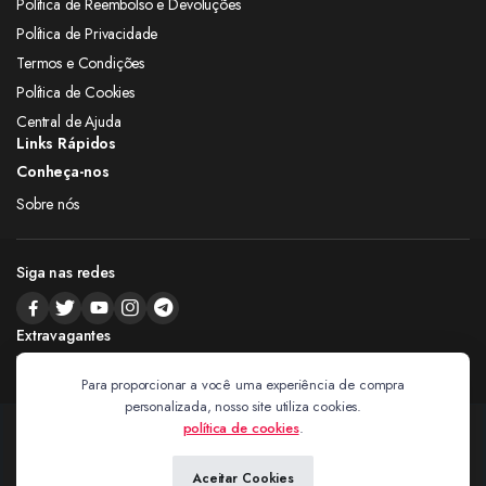
Política de Reembolso e Devoluções
Política de Privacidade
Termos e Condições
Política de Cookies
Central de Ajuda
Links Rápidos
Conheça-nos
Sobre nós
Siga nas redes
Extravagantes
Para proporcionar a você uma experiência de compra
personalizada, nosso site utiliza cookies.
política de cookies
.
Copyright 2024 © Extravagantes. Todos os direitos reservados. by
Next
Aceitamos:
Aceitar Cookies