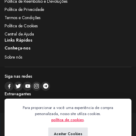
Política de Reembolso e Devoluções
Política de Privacidade
Termos e Condições
Política de Cookies
Central de Ajuda
Links Rápidos
Conheça-nos
Sobre nós
Siga nas redes
Extravagantes
Para proporcionar a você uma experiência de compra
personalizada, nosso site utiliza cookies.
política de cookies
.
Copyright 2024 © Extravagantes. Todos os direitos reservados. by
Next
Aceitamos:
Aceitar Cookies