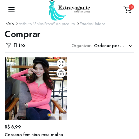
0
Início
Atributo "Ships From" de produto
Estados Unidos
Comprar
Filtro
Organizar:
R$
8,99
Coreano feminino rosa malha