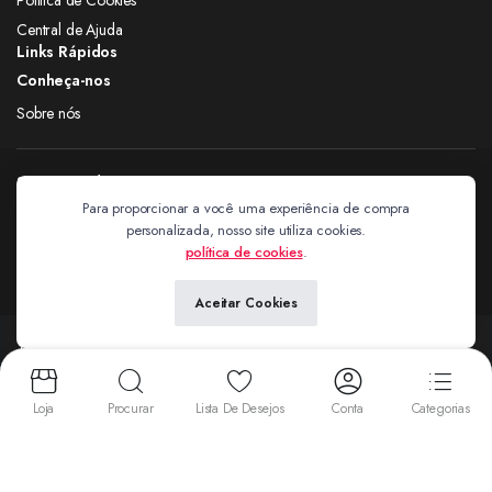
Central de Ajuda
Links Rápidos
Conheça-nos
Sobre nós
Siga nas redes
Para proporcionar a você uma experiência de compra
personalizada, nosso site utiliza cookies.
Extravagantes
política de cookies
.
Aceitar Cookies
Copyright 2024 © Extravagantes. Todos os direitos reservados. by
Next
Aceitamos:
Loja
Procurar
Lista De Desejos
Conta
Categorias