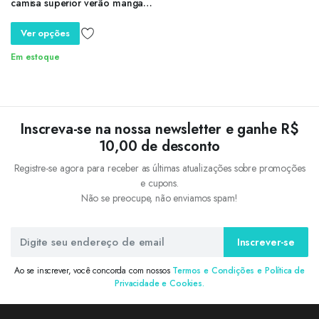
camisa superior verão manga
longa sólido preto branco
blusa casual magro camisas
Ver opções
roupas
Em estoque
Inscreva-se na nossa newsletter e ganhe R$
10,00 de desconto
Registre-se agora para receber as últimas atualizações sobre promoções
e cupons.
Não se preocupe, não enviamos spam!
Inscrever-se
Ao se inscrever, você concorda com nossos
Termos e Condições e Política de
Privacidade e Cookies.