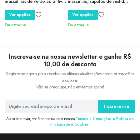
masculinas de verão ao ar livre
masculino, sapatos de vestido
antiderrapante sandálias de
masculino, casamento, social,
praia masculinas artesanais de
tamanho 7-13
Ver opções
Ver opções
couro genuíno sapatos
masculinos da moda tênis
Em estoque
Em estoque
Inscreva-se na nossa newsletter e ganhe R$
10,00 de desconto
Registre-se agora para receber as últimas atualizações sobre promoções
e cupons.
Não se preocupe, não enviamos spam!
Inscrever-se
Ao se inscrever, você concorda com nossos
Termos e Condições e Política de
Privacidade e Cookies.