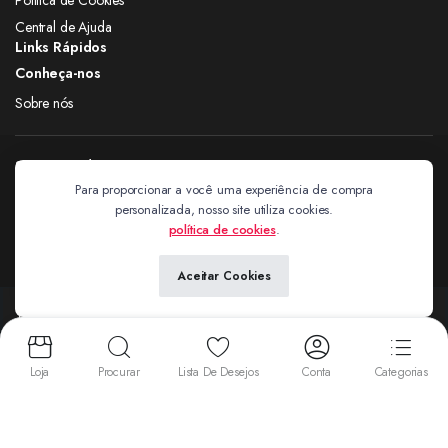
Central de Ajuda
Links Rápidos
Conheça-nos
Sobre nós
Siga nas redes
Para proporcionar a você uma experiência de compra
personalizada, nosso site utiliza cookies.
Extravagantes
política de cookies
.
Aceitar Cookies
Copyright 2024 © Extravagantes. Todos os direitos reservados. by
Next
Aceitamos:
Loja
Procurar
Lista De Desejos
Conta
Categorias