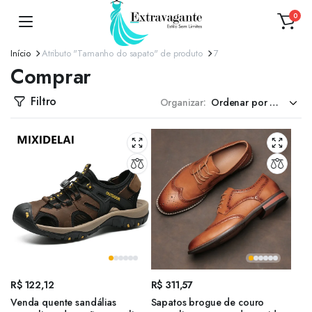
0
Início
Atributo "Tamanho do sapato" de produto
7
Comprar
Filtro
Organizar:
R$
122,12
R$
311,57
Venda quente sandálias
Sapatos brogue de couro