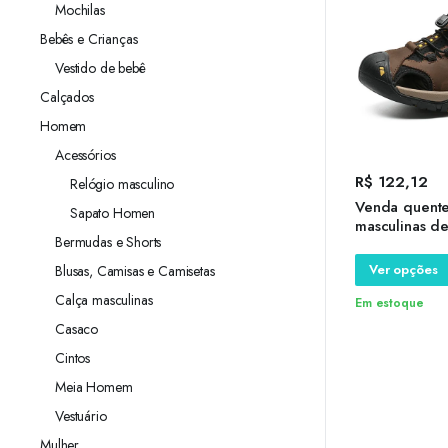
Mochilas
Bebês e Crianças
Vestido de bebê
Calçados
Homem
Acessórios
R$
122,12
Relógio masculino
Venda quente
Sapato Homen
masculinas de
Bermudas e Shorts
antiderrapant
praia masculi
Ver opções
Blusas, Camisas e Camisetas
couro genuín
Calça masculinas
masculinos d
Em estoque
Casaco
Cintos
Meia Homem
Vestuário
Mulher