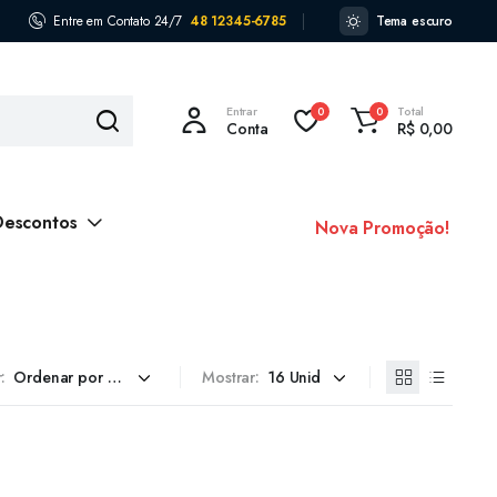
Entre em Contato 24/7
48 12345-6785
Tema escuro
Entrar
Total
0
0
Conta
R$
0,00
Descontos
Nova Promoção!
:
Mostrar: