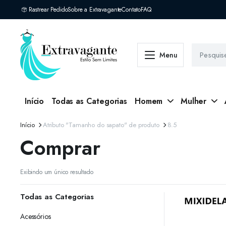
Rastrear Pedido
Sobre a Extravagante
Contato
FAQ
Menu
Início
Todas as Categorias
Homem
Mulher
Início
Atributo "Tamanho do sapato" de produto
8.5
Comprar
Exibindo um único resultado
Todas as Categorias
Acessórios