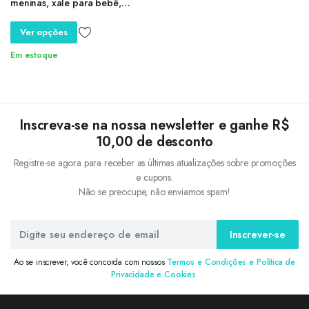
meninas, xale para bebê,
jaqueta de lã, suéter para
outono e inverno, novo
Ver opções
Em estoque
Inscreva-se na nossa newsletter e ganhe R$
10,00 de desconto
Registre-se agora para receber as últimas atualizações sobre promoções
e cupons.
Não se preocupe, não enviamos spam!
Inscrever-se
Ao se inscrever, você concorda com nossos
Termos e Condições e Política de
Privacidade e Cookies.