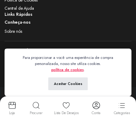
Central de Ajuda
Links Rápidos
Conheça-nos
Sobre nós
Siga nas redes
Para proporcionar a você uma experiência de compra
personalizada, nosso site utiliza cookies.
Extravagantes
política de cookies
.
Aceitar Cookies
Copyright 2024 © Extravagantes. Todos os direitos reservados. by
Next
Aceitamos:
Loja
Procurar
Lista De Desejos
Conta
Categorias