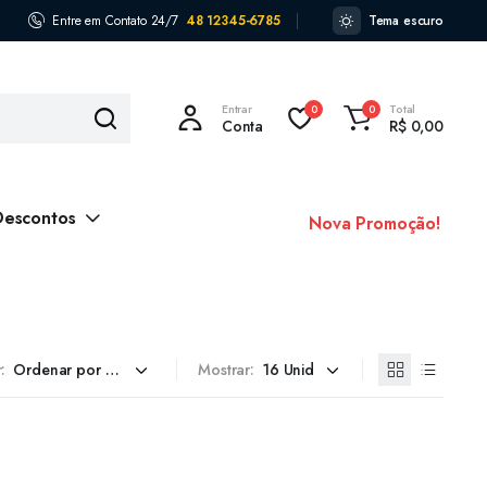
Entre em Contato 24/7
48 12345-6785
Tema escuro
Entrar
Total
0
0
Conta
R$
0,00
Descontos
Nova Promoção!
:
Mostrar: