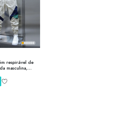
ém respirável de
da masculina,
hwork, corredor ao
pa fina, marca de