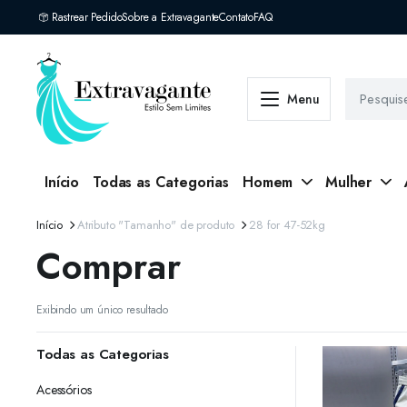
Rastrear Pedido
Sobre a Extravagante
Contato
FAQ
Menu
Início
Todas as Categorias
Homem
Mulher
Início
Atributo "Tamanho" de produto
28 for 47-52kg
Comprar
Exibindo um único resultado
Todas as Categorias
Acessórios