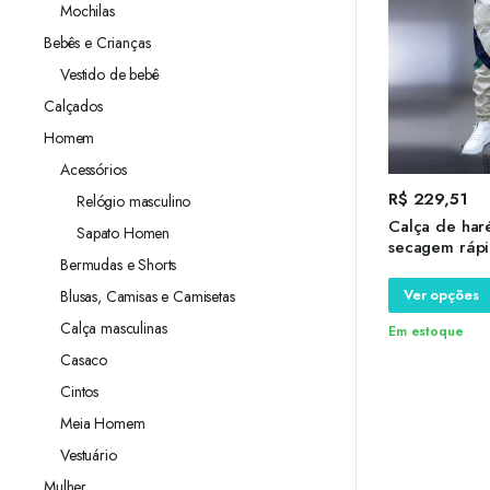
Mochilas
Bebês e Crianças
Vestido de bebê
Calçados
Homem
Acessórios
R$
229,51
Relógio masculino
Calça de har
Sapato Homen
secagem rápi
Bermudas e Shorts
moletom patc
ar livre, rou
Ver opções
Blusas, Camisas e Camisetas
luxo
Calça masculinas
Em estoque
Casaco
Cintos
Meia Homem
Vestuário
Mulher