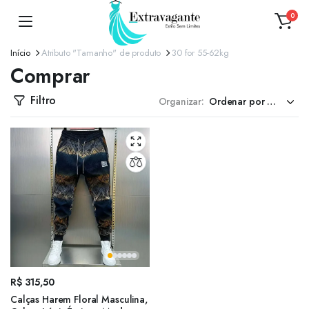
0
Início
Atributo "Tamanho" de produto
30 for 55-62kg
Comprar
Filtro
Organizar:
R$
315,50
Calças Harem Floral Masculina,