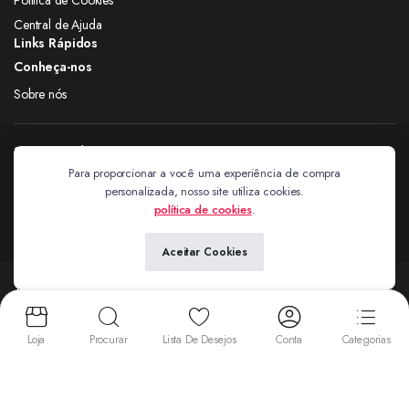
Central de Ajuda
Links Rápidos
Conheça-nos
Sobre nós
Siga nas redes
Para proporcionar a você uma experiência de compra
personalizada, nosso site utiliza cookies.
Extravagantes
política de cookies
.
Aceitar Cookies
Copyright 2024 © Extravagantes. Todos os direitos reservados. by
Next
Aceitamos:
Loja
Procurar
Lista De Desejos
Conta
Categorias