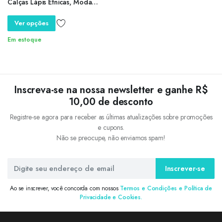
Calças Lápis Étnicas, Moda
Rua, Marca de Luxo, Roupas de
Alta Qualidade
Ver opções
Em estoque
Inscreva-se na nossa newsletter e ganhe R$
10,00 de desconto
Registre-se agora para receber as últimas atualizações sobre promoções
e cupons.
Não se preocupe, não enviamos spam!
Inscrever-se
Ao se inscrever, você concorda com nossos
Termos e Condições e Política de
Privacidade e Cookies.