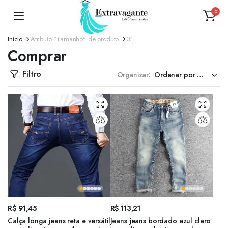
0
Início
Atributo "Tamanho" de produto
31
Comprar
Filtro
Organizar:
R$
91,45
R$
113,21
Calça longa jeans reta e versátil
Jeans jeans bordado azul claro