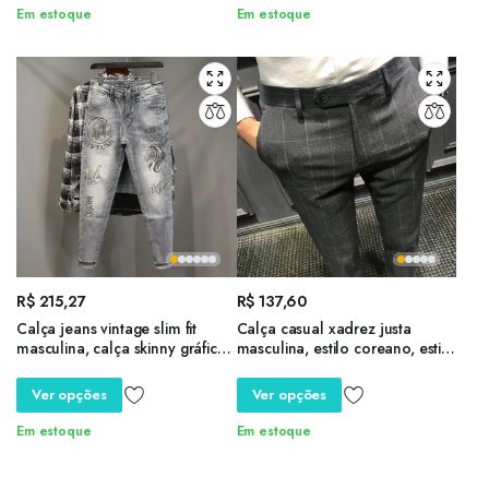
40
Em estoque
Em estoque
R$
215,27
R$
137,60
Calça jeans vintage slim fit
Calça casual xadrez justa
masculina, calça skinny gráfica,
masculina, estilo coreano, estilo
calça de vaqueiro, tubo
britânico, na moda suavizou
apertado com gótico
sua silhueta, primavera
Ver opções
Ver opções
estampado, strass de luxo Y 2k,
Kpop Xs
Em estoque
Em estoque