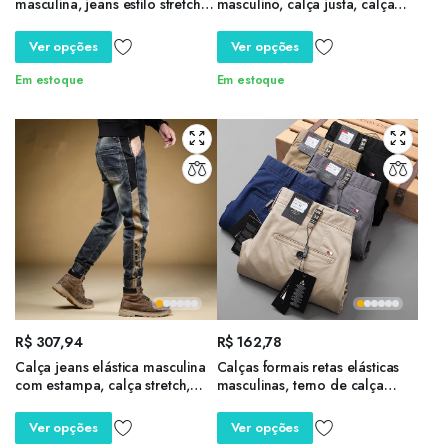
masculina, jeans estilo stretch,
masculino, calça justa, calça
outono e inverno
casual, roupa masculina, moda
primavera, lavada, jovem,
Ver opções
Ver opções
2024
Em estoque
Em estoque
R$
307,94
R$
162,78
Calça jeans elástica masculina
Calças formais retas elásticas
com estampa, calça stretch,
masculinas, terno de calça
calça de vaqueiro, estética
comprida, casual para
outono coreana, tendência
negócios, moda outono,
Ver opções
Ver opções
inverno, Y2k, 2022
primavera, tamanho maior 30-