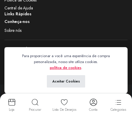
Central de Ajuda
Links Rápidos
Conheça-nos
Sobre nós
Siga nas redes
Para proporcionar a você uma experiência de compra
personalizada, nosso site utiliza cookies.
Extravagantes
política de cookies
.
Aceitar Cookies
Copyright 2024 © Extravagantes. Todos os direitos reservados. by
Next
Aceitamos:
Loja
Procurar
Lista De Desejos
Conta
Categorias