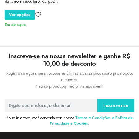
italiano masculino, calças
rasgadas com ajuste fino
elástico, calças jeans de grife
Ver opções
vintage, botões fashion
Em estoque
Inscreva-se na nossa newsletter e ganhe R$
10,00 de desconto
Registre-se agora para receber as últimas atualizações sobre promoções
e cupons.
Não se preocupe, não enviamos spam!
Inscrever-se
Ao se inscrever, você concorda com nossos
Termos e Condições e Política de
Privacidade e Cookies.