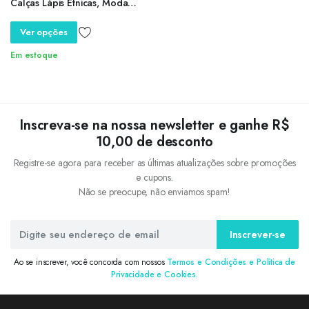
Calças Lápis Étnicas, Moda
Rua, Marca de Luxo, Roupas de
Alta Qualidade
Ver opções
Em estoque
Inscreva-se na nossa newsletter e ganhe R$
10,00 de desconto
Registre-se agora para receber as últimas atualizações sobre promoções
e cupons.
Não se preocupe, não enviamos spam!
Inscrever-se
Ao se inscrever, você concorda com nossos
Termos e Condições e Política de
Privacidade e Cookies.