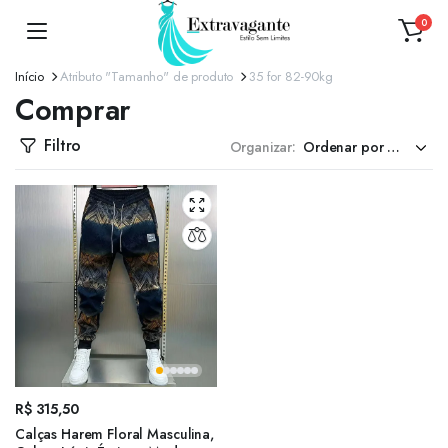
0
Início
Atributo "Tamanho" de produto
35 for 82-90kg
Comprar
Filtro
Organizar:
R$
315,50
Calças Harem Floral Masculina,