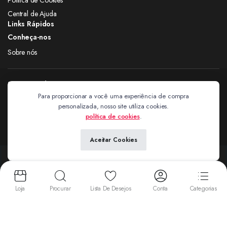
Central de Ajuda
Links Rápidos
Conheça-nos
Sobre nós
Siga nas redes
Para proporcionar a você uma experiência de compra
personalizada, nosso site utiliza cookies.
Extravagantes
política de cookies
.
Aceitar Cookies
Copyright 2024 © Extravagantes. Todos os direitos reservados. by
Next
Aceitamos:
Loja
Procurar
Lista De Desejos
Conta
Categorias