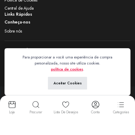
Central de Ajuda
Links Rápidos
Conheça-nos
Sobre nós
Siga nas redes
Para proporcionar a você uma experiência de compra
personalizada, nosso site utiliza cookies.
Extravagantes
política de cookies
.
Aceitar Cookies
Copyright 2024 © Extravagantes. Todos os direitos reservados. by
Next
Aceitamos:
Loja
Procurar
Lista De Desejos
Conta
Categorias