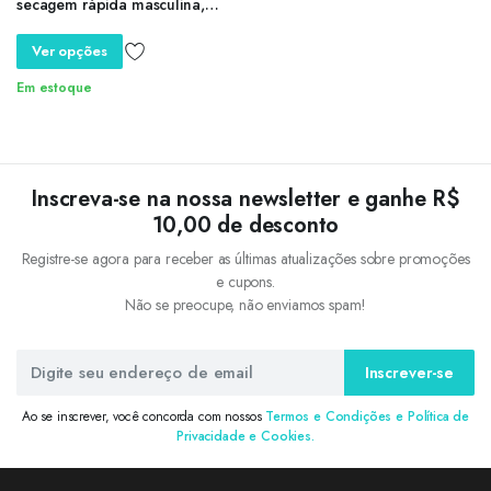
secagem rápida masculina,
moletom patchwork, corredor
ao ar livre, roupa fina, marca
Ver opções
de luxo
Em estoque
Inscreva-se na nossa newsletter e ganhe R$
10,00 de desconto
Registre-se agora para receber as últimas atualizações sobre promoções
e cupons.
Não se preocupe, não enviamos spam!
Inscrever-se
Ao se inscrever, você concorda com nossos
Termos e Condições e Política de
Privacidade e Cookies.