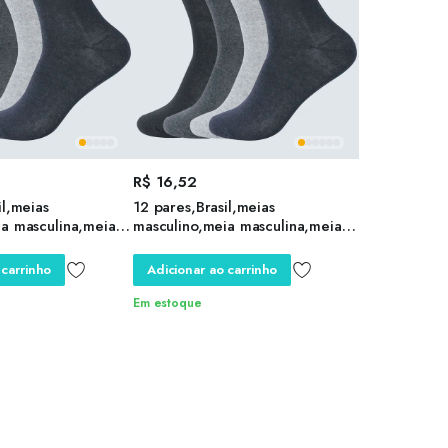
R$
16,52
il,meias
12 pares,Brasil,meias
ia masculina,meia
masculino,meia masculina,meia
te,meia de
antiderrapante,meia de
meia anti
compressão ,meia anti
 carrinho
Adicionar ao carrinho
eia corrida
derrapante,meia corrida
Em estoque