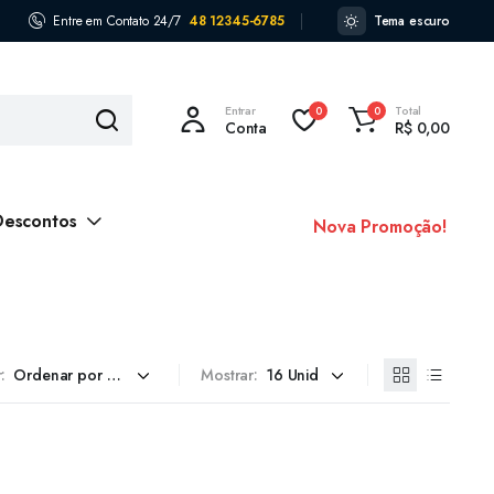
Entre em Contato 24/7
48 12345-6785
Tema escuro
Entrar
Total
0
0
Conta
R$
0,00
Descontos
Nova Promoção!
:
Mostrar: