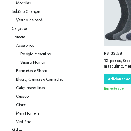
Mochilas
Bebês e Crianças
Vestido de bebê
Calçados
Homem
Acessórios
R$
33,58
Relógio masculino
12 pares,Bras
Sapato Homen
masculino,me
Bermudas e Shorts
antiderrapan
compressão ,
Adicionar ao
Blusas, Camisas e Camisetas
derrapante,m
Calça masculinas
Em estoque
Casaco
Cintos
Meia Homem
Vestuário
Mulher