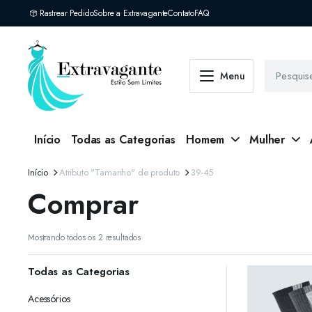
Rastrear Pedido
Sobre a Extravagante
Contato
FAQ
Menu
Início
Todas as Categorias
Homem
Mulher
Início
Atributo "Tamanho" de produto
39-45
Comprar
Classificado
Mostrando todos os 2 resultados
por
mais
Todas as Categorias
recente
Acessórios