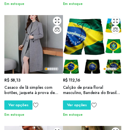
quente, outono
Em estoque
Em estoque
R$
58,13
R$
112,16
Casaco de lã simples com
Calção de praia floral
botões, jaqueta à prova de
masculino, Bandeira do Brasil,
vento, comprimento médio da
Impressão 3D, Moda Verão
panturrilha, cintura apertada,
Casual, Tábua Bonita, Calção
Ver opções
Ver opções
quente para o trabalho,
Esportiva para Ginásio
inverno
Em estoque
Em estoque