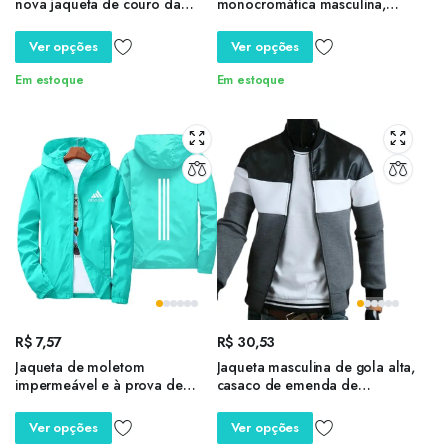
nova jaqueta de couro da
monocromática masculina,
motocicleta dos homens finos
calça fitness masculina,
jaqueta de couro exterior
moletom de corrida, streetwear
Ver opções
Ver opções
roupas para masculino
verão
vestuário homem jaquetas
Em estoque
Em estoque
R$
7,57
R$
30,53
Jaqueta de moletom
Jaqueta masculina de gola alta,
impermeável e à prova de
casaco de emenda de
vento masculina, sombra
contraste de três cores, bolsos
casual, ao ar livre, plus size, S-
oblíquos, casaco bonito para
Ver opções
Ver opções
7XL, primavera, outono, 2022
exterior, drop shipping, venda