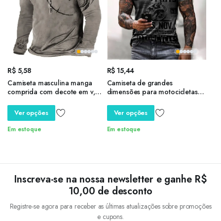
R$
5,58
R$
15,44
Camiseta masculina manga
Camiseta de grandes
comprida com decote em v,
dimensões para motocicletas
camisa Henley estampa 3D,
retrô 3D masculina, tops
camiseta com gráfico animal,
vintage, roupas de motociclista,
Ver opções
Ver opções
tops de algodão, roupas
motonetas, verão, 2023
masculinas extragrandes, verão
Em estoque
Em estoque
Inscreva-se na nossa newsletter e ganhe R$
10,00 de desconto
Registre-se agora para receber as últimas atualizações sobre promoções
e cupons.