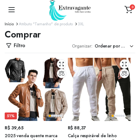
0
Início
Atributo "Tamanho" de produto
3XL
Comprar
Filtro
Organizar:
51%
R$
39,65
R$
88,37
2025 venda quente marca
Calça respirável de linho