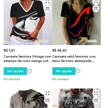
R$
7,41
R$
48,43
Camiseta feminina Vintage com
Camiseta retrô feminina com
estampa de rosto manga curta,
tema de rosto estampado,
top extragrande, tendência
manga curta, gola V, top
suave, decote em v, alta
básico, roupas grandes para
Ver opções
Ver opções
qualidade, novo
meninas, moda verão, nova,
Y2k
Em estoque
Em estoque