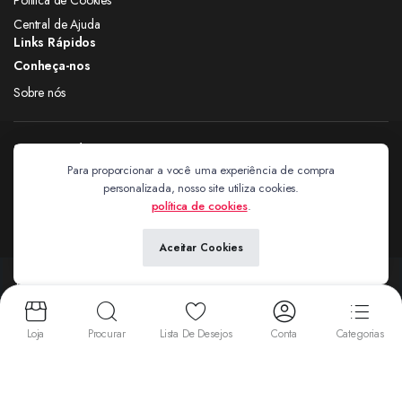
Central de Ajuda
Links Rápidos
Conheça-nos
Sobre nós
Siga nas redes
Para proporcionar a você uma experiência de compra
personalizada, nosso site utiliza cookies.
Extravagantes
política de cookies
.
Aceitar Cookies
Copyright 2024 © Extravagantes. Todos os direitos reservados. by
Next
Aceitamos:
Loja
Procurar
Lista De Desejos
Conta
Categorias