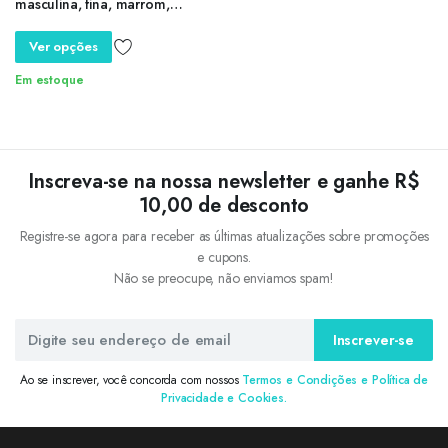
masculina, fina, marrom,
casual, de alta qualidade, estilo
clássico, 3 cores, para
Ver opções
negócios, outono
Em estoque
Inscreva-se na nossa newsletter e ganhe R$
10,00 de desconto
Registre-se agora para receber as últimas atualizações sobre promoções
e cupons.
Não se preocupe, não enviamos spam!
Inscrever-se
Ao se inscrever, você concorda com nossos
Termos e Condições e Política de
Privacidade e Cookies.