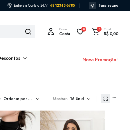
Entre em Contato 24/7
48 12345-6785
Tema escuro
Entrar
Total
0
0
Conta
R$
0,00
Descontos
Nova Promoção!
:
Mostrar: