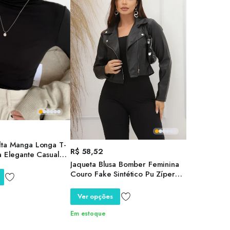
lta Manga Longa T-
R$
58,52
a Elegante Casual
Jaqueta Blusa Bomber Feminina
Couro Fake Sintético Pu Zíper
Motociclista Casual Elegante Frio
Inverno
Ver opções
Em estoque