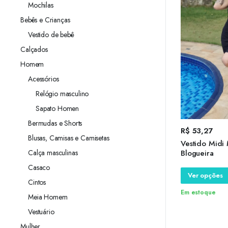
Mochilas
Bebês e Crianças
Vestido de bebê
Calçados
Homem
Acessórios
Relógio masculino
Sapato Homen
Bermudas e Shorts
R$
53,27
Blusas, Camisas e Camisetas
Vestido Midi
Calça masculinas
Blogueira
Casaco
Ver opções
Cintos
Em estoque
Meia Homem
Vestuário
Mulher