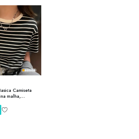
 Basica Camiseta
ina malha,
olta, respirável