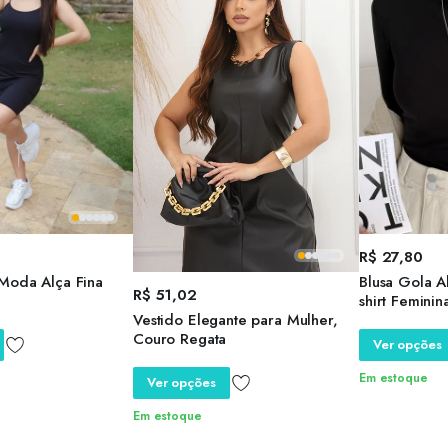
R$
27,80
 Moda Alça Fina
Blusa Gola A
R$
51,02
shirt Feminin
Vestido Elegante para Mulher,
Trabalho
Couro Regata
Ver opções
Em estoque
Ver opções
Em estoque