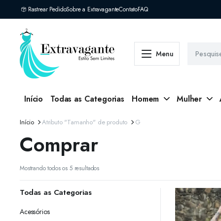
Rastrear Pedido
Sobre a Extravagante
Contato
FAQ
Menu
Início
Todas as Categorias
Homem
Mulher
Início
Atributo "Tamanho" de produto
G
Comprar
Classificado
Mostrando todos os 5 resultados
por
mais
Todas as Categorias
recente
Acessórios