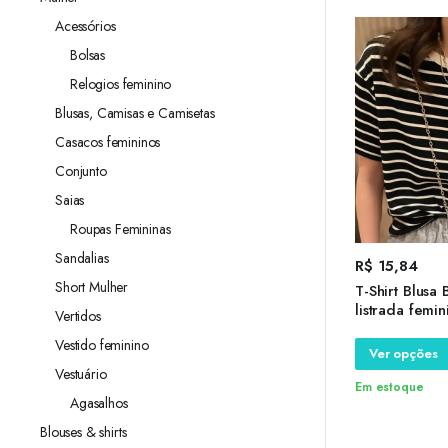
Acessórios
Bolsas
Relogios feminino
Blusas, Camisas e Camisetas
Casacos femininos
Conjunto
Saias
Roupas Femininas
Sandalias
R$
15,84
Short Mulher
T-Shirt Blusa
listrada femin
Vertidos
confortável, s
Vestido feminino
Ver opções
Vestuário
Em estoque
Agasalhos
Blouses & shirts