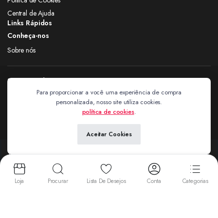
Central de Ajuda
Links Rápidos
Conheça-nos
Sobre nós
Siga nas redes
Para proporcionar a você uma experiência de compra
personalizada, nosso site utiliza cookies.
Extravagantes
política de cookies
.
Aceitar Cookies
Copyright 2024 © Extravagantes. Todos os direitos reservados. by
Next
Aceitamos:
Loja
Procurar
Lista De Desejos
Conta
Categorias