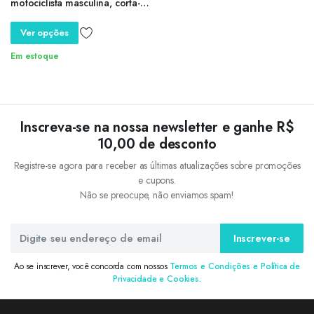
motociclista masculina, corta-
vento de lã, gola removível,
casaco fino,
Ver opções
Em estoque
Inscreva-se na nossa newsletter e ganhe R$
10,00 de desconto
Registre-se agora para receber as últimas atualizações sobre promoções
e cupons.
Não se preocupe, não enviamos spam!
Inscrever-se
Ao se inscrever, você concorda com nossos
Termos e Condições e Política de
Privacidade e Cookies.