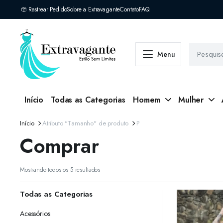
Rastrear Pedido
Sobre a Extravagante
Contato
FAQ
Menu
Início
Todas as Categorias
Homem
Mulher
Início
Atributo "Tamanho" de produto
P
Comprar
Classificado
Mostrando todos os 5 resultados
por
mais
Todas as Categorias
recente
Acessórios