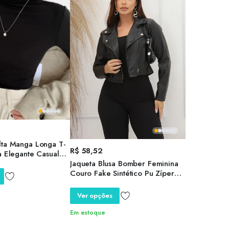
lta Manga Longa T-
R$
58,52
a Elegante Casual
Jaqueta Blusa Bomber Feminina
Couro Fake Sintético Pu Zíper
Motociclista Casual Elegante Frio
Inverno
Ver opções
Em estoque