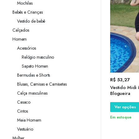
Mochilas
Bebês e Crianças
Vestido de bebê
Calçados
Homem
Acessórios
Relógio masculino
Sapato Homen
Bermudas e Shorts
R$
53,27
Blusas, Camisas e Camisetas
Vestido Midi
Calça masculinas
Blogueira
Casaco
Ver opções
Cintos
Em estoque
Meia Homem
Vestuário
Mulher