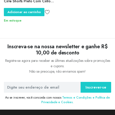
Cirre Shorts Preto Com Cinto
de Fivela Shortinhos Cintura
Alta Courino Com Bolso
Adicionar ao carrinho
Em estoque
Inscreva-se na nossa newsletter e ganhe R$
10,00 de desconto
Registre-se agora para receber as últimas atualizações sobre promoções
e cupons.
Não se preocupe, não enviamos spam!
Inscrever-se
Ao se inscrever, você concorda com nossos
Termos e Condições e Política de
Privacidade e Cookies.