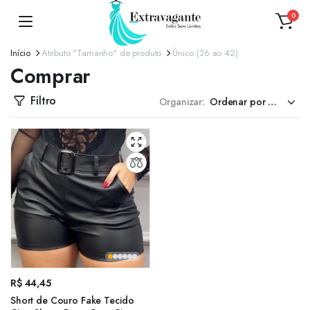
0
Início
Atributo "Tamanho" de produto
Único (36 ao 42)
Comprar
Filtro
Organizar:
R$
44,45
Short de Couro Fake Tecido