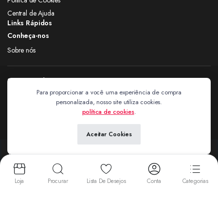
Central de Ajuda
Links Rápidos
Conheça-nos
Sobre nós
Siga nas redes
Para proporcionar a você uma experiência de compra
personalizada, nosso site utiliza cookies.
Extravagantes
política de cookies
.
Aceitar Cookies
Copyright 2024 © Extravagantes. Todos os direitos reservados. by
Next
Aceitamos:
Loja
Procurar
Lista De Desejos
Conta
Categorias