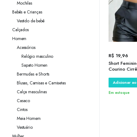
Mochilas
Bebês e Crianças
Vestido de bebê
Calçados
Homem
Acessórios
R$
19,96
Relógio masculino
Short Femini
Sapato Homen
Courino Cirrê
Bermudas e Shorts
Com Bolso Sho
Alta Moda Bl
Adicionar ao
Blusas, Camisas e Camisetas
Calça masculinas
Em estoque
Casaco
Cintos
Meia Homem
Vestuário
Mulher