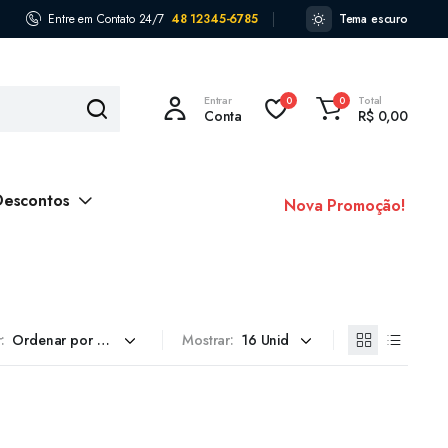
Entre em Contato 24/7
48 12345-6785
Tema escuro
Entrar
Total
0
0
Conta
R$
0,00
Descontos
Nova Promoção!
:
Mostrar: