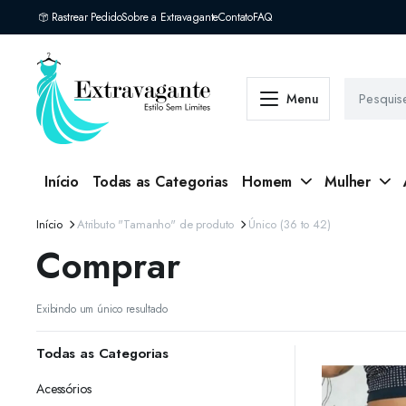
Rastrear Pedido
Sobre a Extravagante
Contato
FAQ
Menu
Início
Todas as Categorias
Homem
Mulher
Início
Atributo "Tamanho" de produto
Único (36 to 42)
Comprar
Exibindo um único resultado
Todas as Categorias
Acessórios