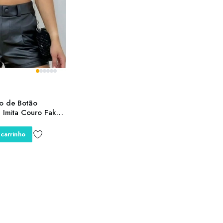
no de Botão
 Imita Couro Fake
rt Preto Cintura
ogueira
 carrinho