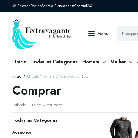
Rastrear Pedido
Sobre a Extravagante
Contato
FAQ
Menu
Início
Todas as Categorias
Homem
Mulher
Início
Atributo "Tamanho" de produto
XL
Comprar
Classificado
Exibindo 1–16 de 77 resultados
por
mais
Todas as Categorias
recente
Acessórios