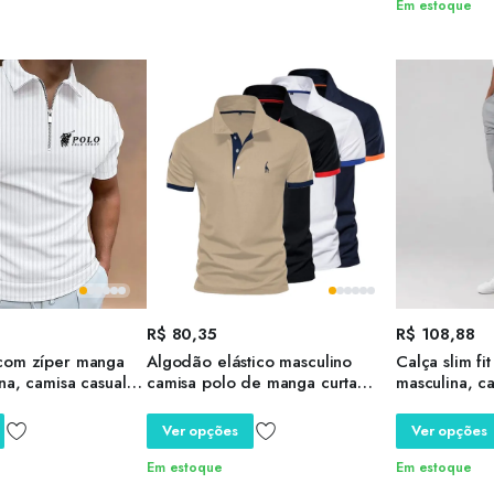
Em estoque
R$
80,35
R$
108,88
com zíper manga
Algodão elástico masculino
Calça slim fi
na, camisa casual,
camisa polo de manga curta
masculina, ca
pada lapela,
bordada, casual sportswear,
cintura elást
de, S-4 XL, nova
tamanho grande XS-5XL, camisa
fechamento 
Ver opções
Ver opções
de negócios, qualidade social,
para trabalh
verão
Em estoque
Em estoque