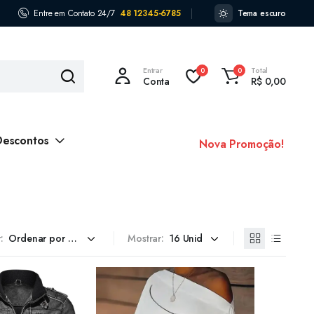
Entre em Contato 24/7
48 12345-6785
Tema escuro
Entrar
Total
0
0
Conta
R$
0,00
Descontos
Nova Promoção!
:
Mostrar: