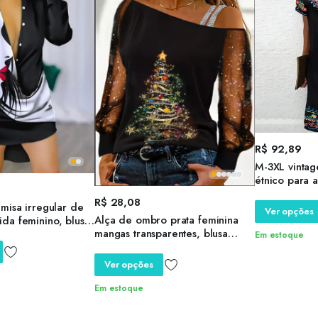
R$
92,89
M-3XL vintag
étnico para 
verão solto 
R$
28,08
misa irregular de
vestido casua
Ver opções
Alça de ombro prata feminina
da feminino, blusa
pulôver saia
mangas transparentes, blusa
a em v sexy, blusa
Em estoque
lantejoulas, camiseta sexy, árvore
da feminina, verão,
de Natal impressa, blusa manga
Ver opções
comprida
Em estoque