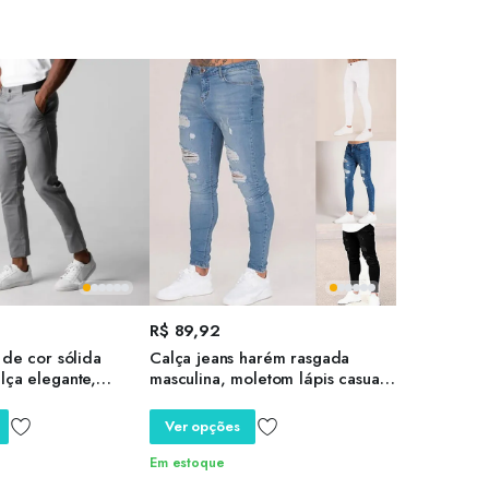
R$
89,92
t de cor sólida
Calça jeans harém rasgada
lça elegante,
masculina, moletom lápis casual,
ica, bolsos de
jeans destruído, ajuste
de botão, macia
monocromático, preto, azul e
Ver opções
o
branco, 2024
Em estoque