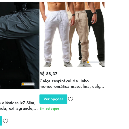
R$
88,37
Calça respirável de linho
monocromática masculina, calça
fitness masculina, moletom de
corrida, streetwear verão
Ver opções
 elásticas Ix7 Slim,
da, extragrande,
Em estoque
 calças de trabalho,
aque, calças de