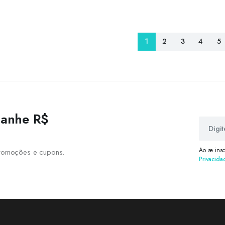
1
2
3
4
5
 ganhe R$
Ao se ins
 promoções e cupons.
Privacida