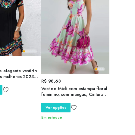
e elegante vestido
as mulheres 2023
R$
98,63
boêmio praia midi
l roupas femininas
Vestido Midi com estampa floral
feminino, sem mangas, Cintura
alta, Casual, Viagem, Elegante,
Sexy, Moda, Novo, 2022
Ver opções
Em estoque