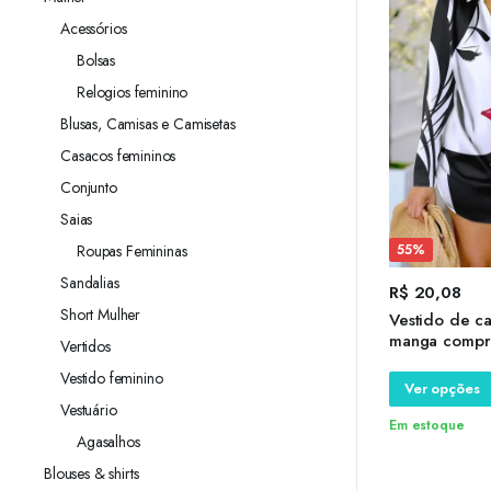
Acessórios
Bolsas
Relogios feminino
Blusas, Camisas e Camisetas
Casacos femininos
Conjunto
Saias
55%
Roupas Femininas
Sandalias
R$
20,08
Short Mulher
Vestido de ca
manga compri
Vertidos
comprida, gol
Vestido feminino
de botão, mo
Ver opções
S-XXXL, 2023
Vestuário
Em estoque
Agasalhos
Blouses & shirts