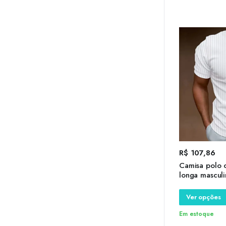
R$
107,86
Camisa polo 
longa masculi
camisa estam
tamanho gran
Ver opções
moda, 2024
Em estoque