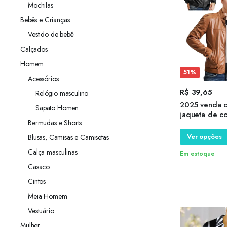
Mochilas
Bebês e Crianças
Vestido de bebê
Calçados
Homem
51%
Acessórios
R$
39,65
Relógio masculino
2025 venda q
Sapato Homen
jaqueta de c
Bermudas e Shorts
dos homens f
couro exterio
Ver opções
Blusas, Camisas e Camisetas
masculino ve
Calça masculinas
jaquetas
Em estoque
Casaco
Cintos
Meia Homem
Vestuário
Mulher