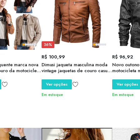
36%
R$
100,99
R$
96,92
uente marca nova
Dimusi jaqueta masculina moda
Novo outono
ouro da motocicleta
vintage jaquetas de couro casual
motocicleta 
inos jaqueta de
masculino falso couro
prova de ve
r roupas para
motocicleta jaquetas motociclista
juventude ver
Ver opções
Ver opções
stuário homem
bolsos com zíper casacos
de couro
Em estoque
Em estoque