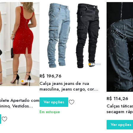
R$
196,76
Calça jeans jeans de rua
masculina, jeans cargo, cor
sólida, multi bolsos, calça casual
R$
114,26
olete Apertado com
de cintura média, slim fit, roupa
Ver opções
Calças táticas
nino, Vestidos
diária, corredores
secagem rápi
 Brilhado, Vestidos
Em estoque
cross-border,
gantes, Moda Sexy,
calças de at
Ver opções
treinamento