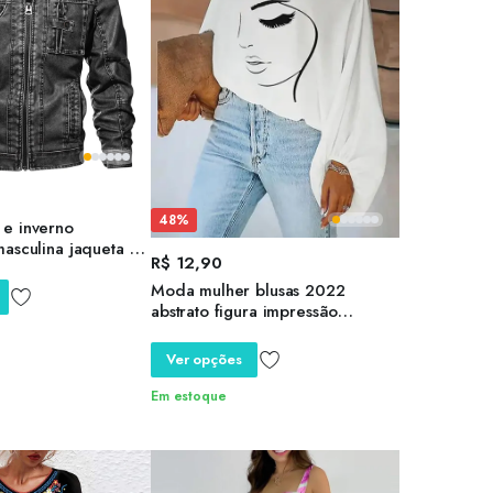
48%
 e inverno
masculina jaqueta à
R$
12,90
nto na moda
sátil casual jaqueta
Moda mulher blusas 2022
abstrato figura impressão
lanterna manga superior
elegante camisa de manga longa
Ver opções
oversized solto diário streetwear
Em estoque