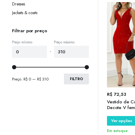
Dresses
Jackets & coats
Filtrar por preço
Preço mínimo
Preço máximo
-
Preço:
R$ 0
—
R$ 310
FILTRO
R$
72,53
Vestido de C
Decote V femi
Midi, Dourado
de Festa Ele
Ver opções
Verão, 2024
Em estoque