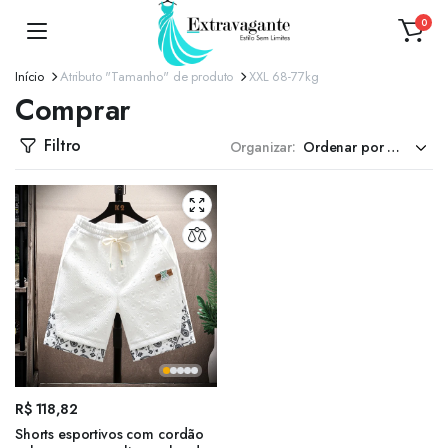
0
Início
Atributo "Tamanho" de produto
XXL 68-77kg
Comprar
Filtro
Organizar:
R$
118,82
Shorts esportivos com cordão