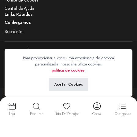
Central de Ajuda
Links Rápidos
Conheça-nos
Sobre nós
Siga nas redes
Para proporcionar a você uma experiência de compra
personalizada, nosso site utiliza cookies.
Extravagantes
política de cookies
.
Aceitar Cookies
Copyright 2024 © Extravagantes. Todos os direitos reservados. by
Next
Aceitamos:
Loja
Procurar
Lista De Desejos
Conta
Categorias