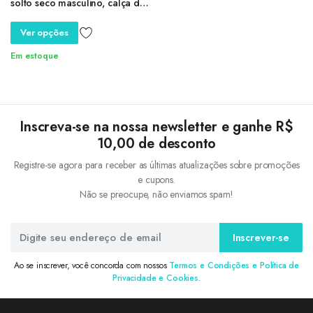
solto seco masculino, calça de
jogging casual, padrão
ondulado, monocromático,
Ver opções
correndo, esportivo, verão
Em estoque
Inscreva-se na nossa newsletter e ganhe R$
10,00 de desconto
Registre-se agora para receber as últimas atualizações sobre promoções
e cupons.
Não se preocupe, não enviamos spam!
Inscrever-se
Ao se inscrever, você concorda com nossos
Termos e Condições e Política de
Privacidade e Cookies.