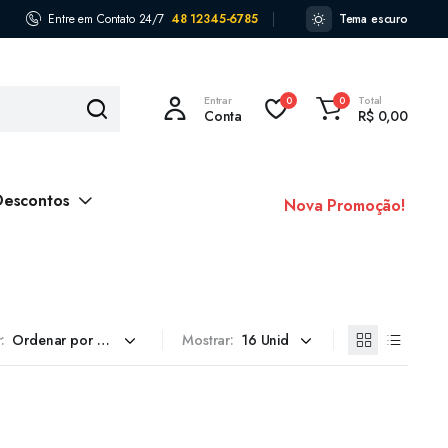
Entre em Contato 24/7
48 12345-6785
Tema escuro
Entrar
Total
0
0
Conta
R$
0,00
Descontos
Nova Promoção!
:
Mostrar: