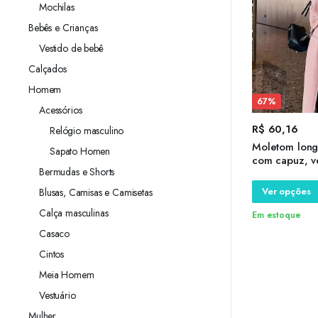
Mochilas
Bebês e Crianças
Vestido de bebê
Calçados
Homem
67%
Acessórios
R$
60,16
Relógio masculino
Moletom long
Sapato Homen
com capuz, ve
Bermudas e Shorts
manga compri
extragrande, 
Ver opções
Blusas, Camisas e Camisetas
inverno
Calça masculinas
Em estoque
Casaco
Cintos
Meia Homem
Vestuário
Mulher