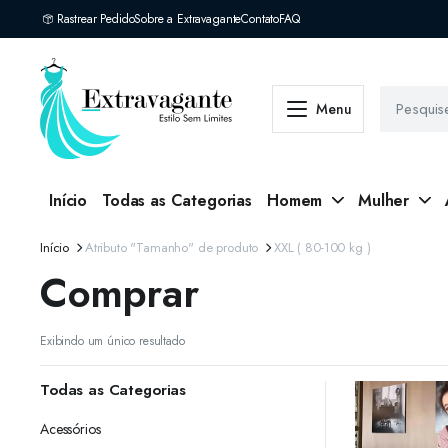
Rastrear Pedido
Sobre a Extravagante
Contato
FAQ
Menu
Início
Todas as Categorias
Homem
Mulher
Início
Atributo "Tamanho" de produto
XXL ( 80-100 kg )
Comprar
Exibindo um único resultado
Todas as Categorias
Acessórios