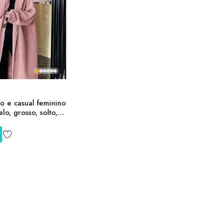
o e casual feminino
lo, grosso, solto,
da, zíper, cardigã
casacos, outono,