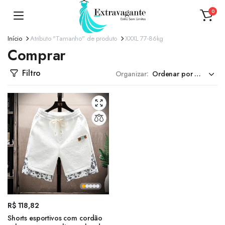
0
Início
Atributo "Tamanho" de produto
XXXL 77-86kg
Comprar
Filtro
Organizar:
R$
118,82
Shorts esportivos com cordão