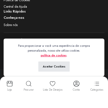
Central de Ajuda
Links Rápidos
Conheça-nos
Sobre nós
Siga nas redes
Para proporcionar a você uma experiência de compra
personalizada, nosso site utiliza cookies.
Extravagantes
política de cookies
.
Aceitar Cookies
Copyright 2024 © Extravagantes. Todos os direitos reservados. by
Next
Aceitamos:
Loja
Procurar
Lista De Desejos
Conta
Categorias