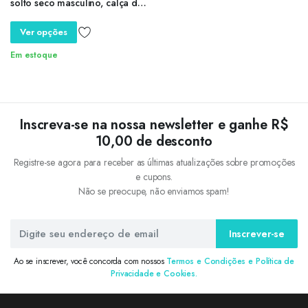
solto seco masculino, calça de
jogging casual, padrão
ondulado, monocromático,
Ver opções
correndo, esportivo, verão
Em estoque
Inscreva-se na nossa newsletter e ganhe R$
10,00 de desconto
Registre-se agora para receber as últimas atualizações sobre promoções
e cupons.
Não se preocupe, não enviamos spam!
Inscrever-se
Ao se inscrever, você concorda com nossos
Termos e Condições e Política de
Privacidade e Cookies.