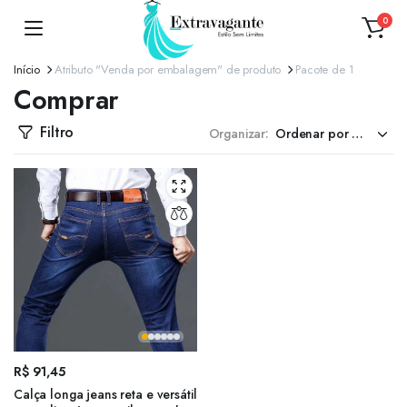
0
Início
Atributo "Venda por embalagem" de produto
Pacote de 1
Comprar
Filtro
Organizar:
R$
91,45
Calça longa jeans reta e versátil