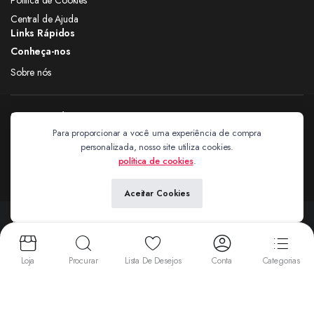
Central de Ajuda
Links Rápidos
Conheça-nos
Sobre nós
Siga nas redes
Para proporcionar a você uma experiência de compra
personalizada, nosso site utiliza cookies.
Extravagantes
política de cookies
.
Aceitar Cookies
Copyright 2024 © Extravagantes. Todos os direitos reservados. by
Next
Aceitamos:
Loja
Procurar
Lista De Desejos
Conta
Categorias