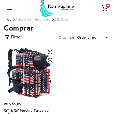
0
Início
Atributo "cor" de produto
25L Green
Comprar
Filtro
Organizar:
R$
276,02
QT & QY-Mochila Tática de