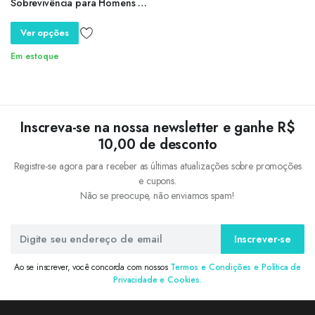
Sobrevivência para Homens e
Mulheres, EDC Laser Cut,
Mochila Molle, Mochila Escolar,
Ver opções
Mochila de Ginásio com
Suporte Duplo, 25L, 45L
Em estoque
Inscreva-se na nossa newsletter e ganhe R$
10,00 de desconto
Registre-se agora para receber as últimas atualizações sobre promoções
e cupons.
Não se preocupe, não enviamos spam!
Inscrever-se
Ao se inscrever, você concorda com nossos
Termos e Condições e Política de
Privacidade e Cookies.