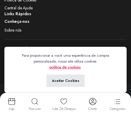
Central de Ajuda
Links Rápidos
Conheça-nos
Sobre nós
Siga nas redes
Para proporcionar a você uma experiência de compra
personalizada, nosso site utiliza cookies.
Extravagantes
política de cookies
.
Aceitar Cookies
Copyright 2024 © Extravagantes. Todos os direitos reservados. by
Next
Aceitamos:
Loja
Procurar
Lista De Desejos
Conta
Categorias