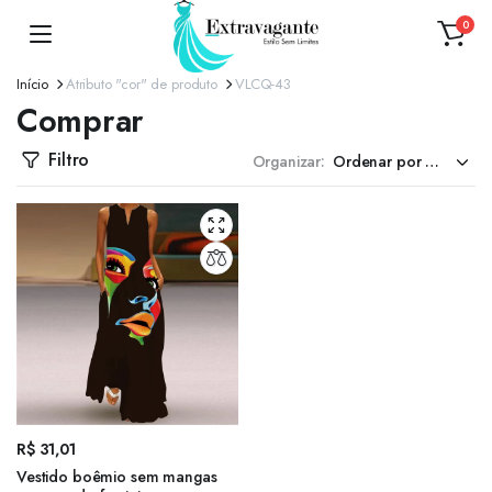
0
Início
Atributo "cor" de produto
VLCQ-43
Comprar
Filtro
Organizar:
R$
31,01
Vestido boêmio sem mangas