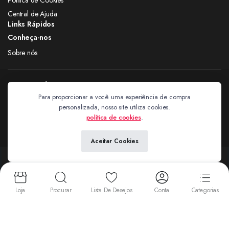
Central de Ajuda
Links Rápidos
Conheça-nos
Sobre nós
Siga nas redes
Para proporcionar a você uma experiência de compra
personalizada, nosso site utiliza cookies.
Extravagantes
política de cookies
.
Aceitar Cookies
Copyright 2024 © Extravagantes. Todos os direitos reservados. by
Next
Aceitamos:
Loja
Procurar
Lista De Desejos
Conta
Categorias