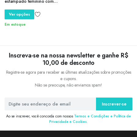
estampado feminino com
bolsos, comprimento do
tornozelo, solto, casual, sexy,
Ver opções
roupas
Em estoque
Inscreva-se na nossa newsletter e ganhe R$
10,00 de desconto
Registre-se agora para receber as últimas atualizações sobre promoções
e cupons.
Não se preocupe, não enviamos spam!
Inscrever-se
Ao se inscrever, você concorda com nossos
Termos e Condições e Política de
Privacidade e Cookies.