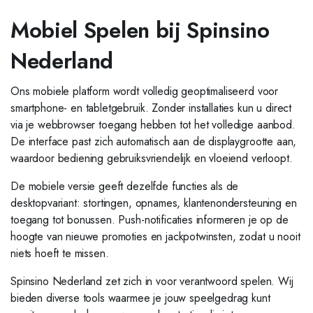
Mobiel Spelen bij Spinsino
Nederland
Ons mobiele platform wordt volledig geoptimaliseerd voor
smartphone- en tabletgebruik. Zonder installaties kun u direct
via je webbrowser toegang hebben tot het volledige aanbod.
De interface past zich automatisch aan de displaygrootte aan,
waardoor bediening gebruiksvriendelijk en vloeiend verloopt.
De mobiele versie geeft dezelfde functies als de
desktopvariant: stortingen, opnames, klantenondersteuning en
toegang tot bonussen. Push-notificaties informeren je op de
hoogte van nieuwe promoties en jackpotwinsten, zodat u nooit
niets hoeft te missen.
Spinsino Nederland zet zich in voor verantwoord spelen. Wij
bieden diverse tools waarmee je jouw speelgedrag kunt