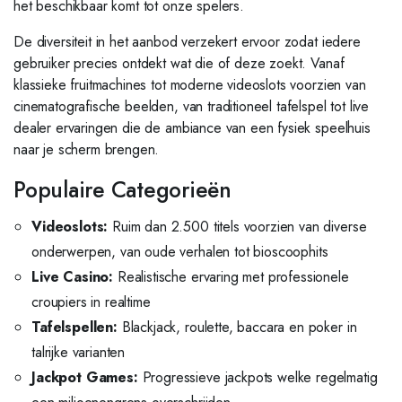
het beschikbaar komt tot onze spelers.
De diversiteit in het aanbod verzekert ervoor zodat iedere
gebruiker precies ontdekt wat die of deze zoekt. Vanaf
klassieke fruitmachines tot moderne videoslots voorzien van
cinematografische beelden, van traditioneel tafelspel tot live
dealer ervaringen die de ambiance van een fysiek speelhuis
naar je scherm brengen.
Populaire Categorieën
Videoslots:
Ruim dan 2.500 titels voorzien van diverse
onderwerpen, van oude verhalen tot bioscoophits
Live Casino:
Realistische ervaring met professionele
croupiers in realtime
Tafelspellen:
Blackjack, roulette, baccara en poker in
talrijke varianten
Jackpot Games:
Progressieve jackpots welke regelmatig