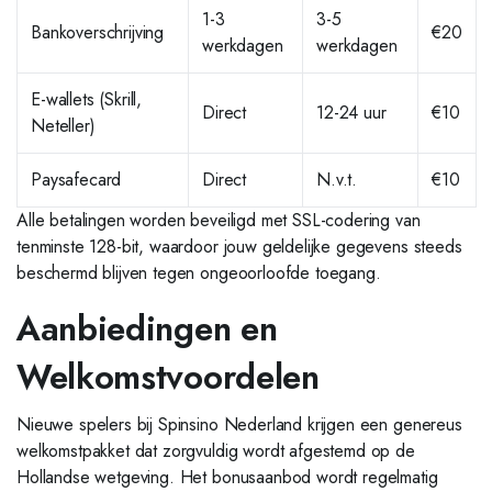
1-3
3-5
Bankoverschrijving
€20
werkdagen
werkdagen
E-wallets (Skrill,
Direct
12-24 uur
€10
Neteller)
Paysafecard
Direct
N.v.t.
€10
Alle betalingen worden beveiligd met SSL-codering van
tenminste 128-bit, waardoor jouw geldelijke gegevens steeds
beschermd blijven tegen ongeoorloofde toegang.
Aanbiedingen en
Welkomstvoordelen
Nieuwe spelers bij Spinsino Nederland krijgen een genereus
welkomstpakket dat zorgvuldig wordt afgestemd op de
Hollandse wetgeving. Het bonusaanbod wordt regelmatig