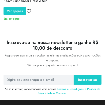
Beach Suspender Dress e Sun
Hat Princess Dress, Toddler Girl
Clothes, Verão, 2 pcs
Ver opções
Em estoque
Inscreva-se na nossa newsletter e ganhe R$
10,00 de desconto
Registre-se agora para receber as últimas atualizações sobre promoções
e cupons.
Não se preocupe, não enviamos spam!
Inscrever-se
Ao se inscrever, você concorda com nossos
Termos e Condições e Política de
Privacidade e Cookies.