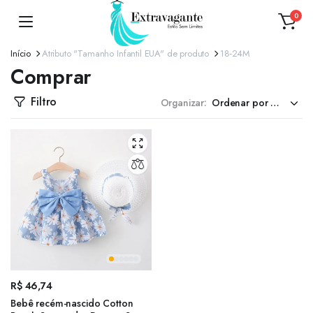
0
Início
Atributo "Tamanho Infantil EUA" de produto
18-24M
Comprar
Filtro
Organizar:
R$
46,74
Bebê recém-nascido Cotton