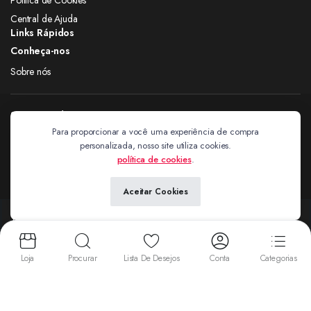
Central de Ajuda
Links Rápidos
Conheça-nos
Sobre nós
Siga nas redes
Para proporcionar a você uma experiência de compra
personalizada, nosso site utiliza cookies.
Extravagantes
política de cookies
.
Aceitar Cookies
Copyright 2024 © Extravagantes. Todos os direitos reservados. by
Next
Aceitamos:
Loja
Procurar
Lista De Desejos
Conta
Categorias