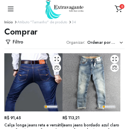
0
Início
Atributo "Tamanho" de produto
34
Comprar
Filtro
Organizar:
R$
91,45
R$
113,21
Calça longa jeans reta e versátil
Jeans jeans bordado azul claro