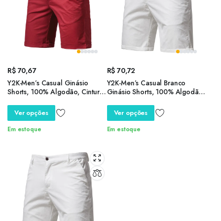
R$
70,67
R$
70,72
Y2K-Men’s Casual Ginásio
Y2K-Men’s Casual Branco
Shorts, 100% Algodão, Cintura
Ginásio Shorts, 100% Algodão,
Elástica, Shorts Carga, Bermuda
Cintura Elástica, Calções Carga,
Praia Shorts, Negócios, Social,
Bermuda Praia para Homens,
Ver opções
Ver opções
Novo, Verão
Negócios e Social, Novo,
Verão
Em estoque
Em estoque