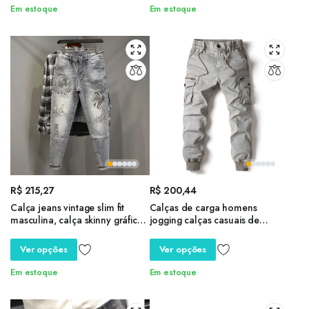
40
Em estoque
Em estoque
R$
215,27
R$
200,44
Calça jeans vintage slim fit
Calças de carga homens
masculina, calça skinny gráfica,
jogging calças casuais de
calça de vaqueiro, tubo
algodão comprimento total
apertado com gótico
mens militares streetwear mens
Ver opções
Ver opções
estampado, strass de luxo Y 2k,
trabalham calças de treino
Kpop Xs
tático plus size
Em estoque
Em estoque