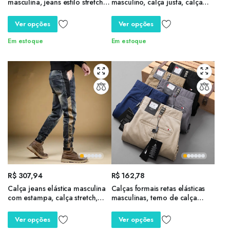
masculina, jeans estilo stretch,
masculino, calça justa, calça
outono e inverno
casual, roupa masculina, moda
primavera, lavada, jovem,
Ver opções
Ver opções
2024
Em estoque
Em estoque
R$
307,94
R$
162,78
Calça jeans elástica masculina
Calças formais retas elásticas
com estampa, calça stretch,
masculinas, terno de calça
calça de vaqueiro, estética
comprida, casual para
outono coreana, tendência
negócios, moda outono,
Ver opções
Ver opções
inverno, Y2k, 2022
primavera, tamanho maior 30-