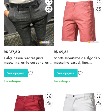
R$
137,60
R$
49,63
Calça casual xadrez justa
Shorts esportivos de algodão
masculina, estilo coreano, estilo
masculino casual, fino,
britânico, na moda suavizou
secagem rápida, academia,
sua silhueta, primavera
praia, roupas masculinas,
Ver opções
Ver opções
streetwear, basquete, verão
Em estoque
Em estoque