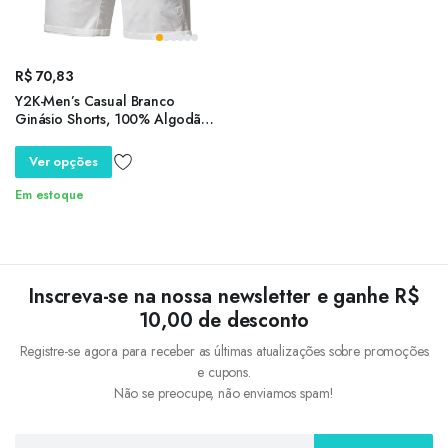
R$
70,83
Y2K-Men’s Casual Branco
Ginásio Shorts, 100% Algodão,
Cintura Elástica, Calções Carga,
Bermuda Praia para Homens,
Ver opções
Negócios e Social, Novo,
Verão
Em estoque
Inscreva-se na nossa newsletter e ganhe R$
10,00 de desconto
Registre-se agora para receber as últimas atualizações sobre promoções
e cupons.
Não se preocupe, não enviamos spam!