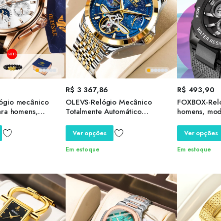
R$
3 367,86
R$
493,90
ógio mecânico
OLEVS-Relógio Mecânico
FOXBOX-Relóg
ara homens,
Totalmente Automático
homens, mod
 Top Brand,
Masculino, Mostrador Céu
cronógrafo e
ulso de luxo,
Estrelado, Fase da Lua, Oco Out,
pulso com al
Ver opções
Ver opções
ouro originais
Impermeável, Marca de Luxo
impermeável,
Luminoso
relógio digit
Em estoque
Em estoque