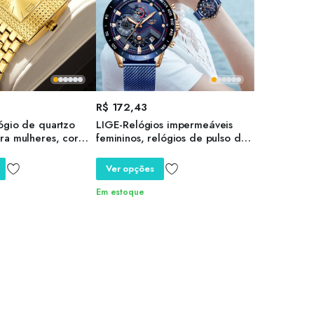
R$
172,43
ógio de quartzo
LIGE-Relógios impermeáveis
ra mulheres, cor
femininos, relógios de pulso de
vanizada,
quartzo feminino, relógio casual,
iônico, elegante,
moda luxo
Ver opções
 quente, novo, 2024
Em estoque