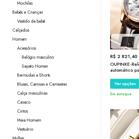
Mochilas
Bebês e Crianças
Vestido de bebê
Calçados
Homem
Acessórios
R$
2 821,40
Relógio masculino
OUPINKE-Rel
Sapato Homen
automático p
Bermudas e Shorts
impermeável,
relógios de p
Ver opções
Blusas, Camisas e Camisetas
relógios de c
Calça masculinas
Em estoque
Casaco
Cintos
Meia Homem
Vestuário
Mulher