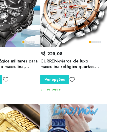
R$
225,08
ios militares para
CURREN-Marca de luxo
a masculina,
masculina relógios quartzo,
sportivo, relógio de
relógios esportivos, cronógrafo
arme, quartzo
aço inoxidável, relógio de pulso
Ver opções
 grande relógio,
Big Dial com data
al masculino
Em estoque