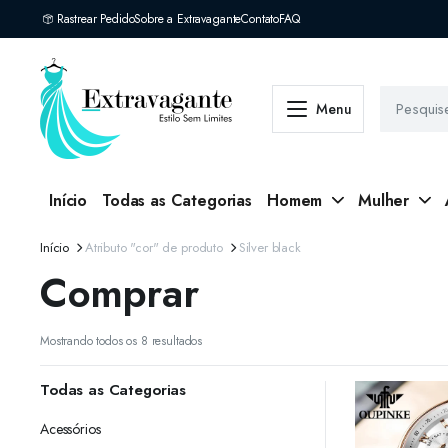
Rastrear Pedido
Sobre a Extravagante
Contato
FAQ
Menu
Início
Todas as Categorias
Homem
Mulher
Início
Atributo "cor" de produto
Silver black
Comprar
Classificado
Mostrando todos os 8 resultados
por
mais
Todas as Categorias
recente
Acessórios