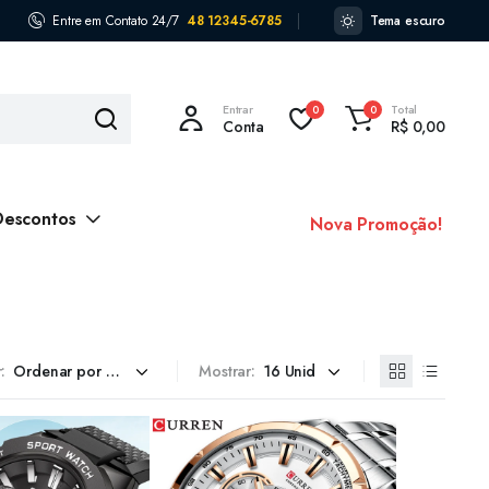
Entre em Contato 24/7
48 12345-6785
Tema escuro
Entrar
Total
0
0
Conta
R$
0,00
Descontos
Nova Promoção!
:
Mostrar: