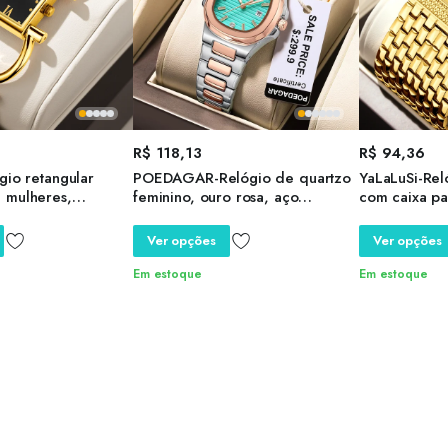
R$
118,13
R$
94,36
gio retangular
POEDAGAR-Relógio de quartzo
YaLaLuSi-Rel
 mulheres,
feminino, ouro rosa, aço
com caixa pa
eto, negócio
inoxidável, impermeável, data
dourada, gal
ples, íon
luminosa, marca de luxo,
chapeamento 
Ver opções
Ver opções
 regulador de
relógios femininos
estilo lindo,
ente, marca
Em estoque
Em estoque