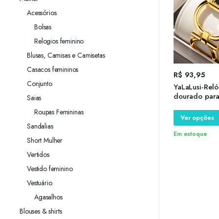
Acessórios
Bolsas
Relogios feminino
Blusas, Camisas e Camisetas
Casacos femininos
R$
93,95
Conjunto
YaLaLusi-Reló
dourado para
Saias
mostrador pr
Roupas Femininas
esqueleto sim
Ver opções
chapeamento,
Sandalias
caixa de pres
Em estoque
Short Mulher
superior
Vertidos
Vestido feminino
Vestuário
Agasalhos
Blouses & shirts