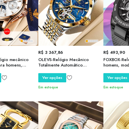
R$
3 367,86
R$
493,90
ógio mecânico
OLEVS-Relógio Mecânico
FOXBOX-Relóg
ara homens,
Totalmente Automático
homens, mod
 Top Brand,
Masculino, Mostrador Céu
cronógrafo e
ulso de luxo,
Estrelado, Fase da Lua, Oco Out,
pulso com al
Ver opções
Ver opções
ouro originais
Impermeável, Marca de Luxo
impermeável,
Luminoso
relógio digit
Em estoque
Em estoque