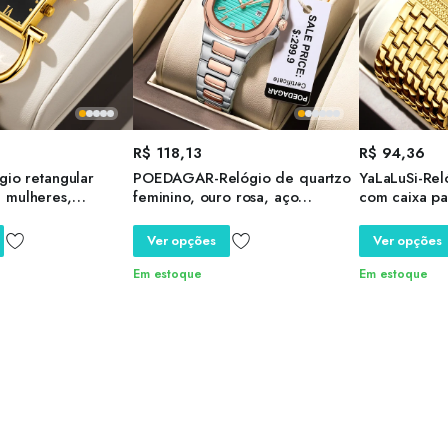
R$
118,13
R$
94,36
gio retangular
POEDAGAR-Relógio de quartzo
YaLaLuSi-Rel
 mulheres,
feminino, ouro rosa, aço
com caixa pa
eto, negócio
inoxidável, impermeável, data
dourada, gal
ples, íon
luminosa, marca de luxo,
chapeamento 
Ver opções
Ver opções
 regulador de
relógios femininos
estilo lindo,
ente, marca
Em estoque
Em estoque