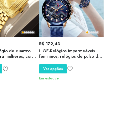
R$
172,43
ógio de quartzo
LIGE-Relógios impermeáveis
ra mulheres, cor
femininos, relógios de pulso de
vanizada,
quartzo feminino, relógio casual,
iônico, elegante,
moda luxo
Ver opções
 quente, novo, 2024
Em estoque