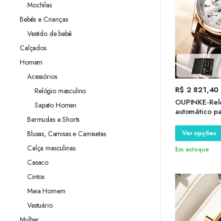
Mochilas
Bebês e Crianças
Vestido de bebê
Calçados
Homem
Acessórios
R$
2 821,40
Relógio masculino
OUPINKE-Rel
Sapato Homen
automático p
Bermudas e Shorts
impermeável,
relógios de p
Ver opções
Blusas, Camisas e Camisetas
relógios de c
Calça masculinas
Em estoque
Casaco
Cintos
Meia Homem
Vestuário
Mulher