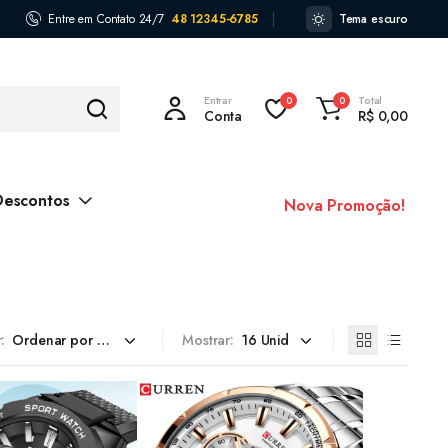
Entre em Contato 24/7
48 12345-6785
Tema escuro
Entrar
Total
0
0
Conta
R$
0,00
Descontos
Nova Promoção!
:
Mostrar: