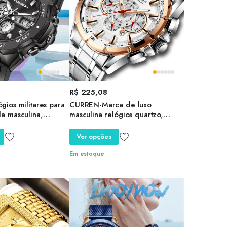
R$
225,08
ios militares para
CURREN-Marca de luxo
a masculina,
masculina relógios quartzo,
sportivo, relógio de
relógios esportivos, cronógrafo
arme, quartzo
aço inoxidável, relógio de pulso
Ver opções
 grande relógio,
Big Dial com data
al masculino
Em estoque