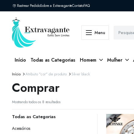
Rastrear Pedido
Sobre a Extravagante
Contato
FAQ
Menu
Início
Todas as Categorias
Homem
Mulher
Início
Atributo "cor" de produto
Silver black
Comprar
Classificado
Mostrando todos os 8 resultados
por
mais
Todas as Categorias
recente
Acessórios