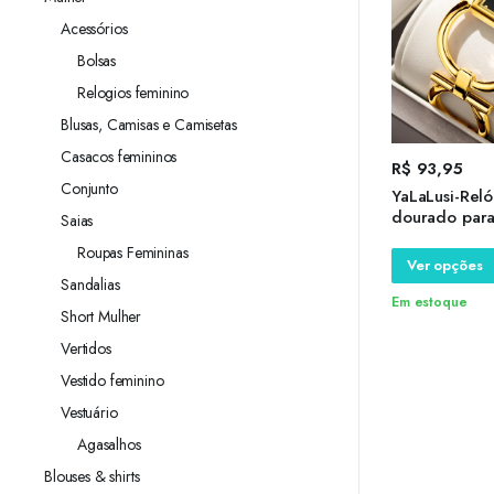
Acessórios
Bolsas
Relogios feminino
Blusas, Camisas e Camisetas
Casacos femininos
R$
93,95
Conjunto
YaLaLusi-Reló
dourado para
Saias
mostrador pr
Roupas Femininas
esqueleto sim
Ver opções
chapeamento,
Sandalias
caixa de pres
Em estoque
Short Mulher
superior
Vertidos
Vestido feminino
Vestuário
Agasalhos
Blouses & shirts